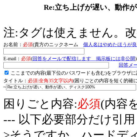
Re:立ち上げが遅い、動作が
注:タグは使えません。
お名前：
必須
(貴方のニックネーム
個人名はやめたほうが良
E-mail：
必須
(
回答をメールで配信します 掲示板には非公開
)
回答メ
ここまでの内容(最下位のパスワードも含む)をブラウザに
タイトル：
必須:全角35文字以内
(困りごとの内容を短く的
~
困りごと内容:
必須
(内容
--- 以下必要部分だけ引用
>そうですか…ハードデ