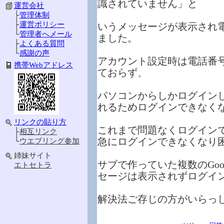
識されていません」と
運営会社
├
管理体制
├
運営ポリシー
いうメッセージが表示され
└
管理者へメール
ました。
├
よくある質問
└
感謝の声
アカウント設定時は電話番
携帯Webアドレス
ておらず、
パソコンからしかログイン
れるためログインできなく
リンクの貼り方
これまで問題なくログインで
├
相互リンク
急にログインできなくなり
└
ウエブリング参加
姉妹サイト
サブで作っていた複数のGo
エトセトラ
セージは表示されずログイ
解決法ご存じの方がいらっ