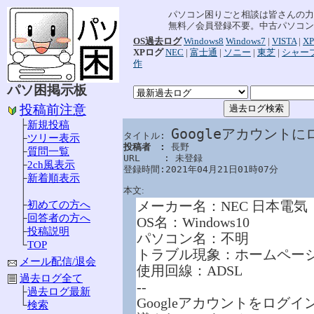
パソコン困りごと相談は皆さんの力
無料／会員登録不要。中古パソコン
OS過去ログ
Windows8
Windows7
|
VISTA
|
XP
XPログ
NEC
|
富士通
|
ソニー
|
東芝
|
シャー
作
パソ困掲示板
投稿前注意
├
新規投稿
Googleアカウント
タイトル: 
├
ツリー表示
投稿者　: 
長野

├
質問一覧
URL　　 : 未登録

├
2ch風表示
登録時間:2021年04月21日01時07分
├
新着順表示
本文:
│
メーカー名：NEC 日本電気
├
初めての方へ
├
回答者の方へ
OS名：Windows10
├
投稿説明
パソコン名：不明
└
TOP
トラブル現象：ホームペー
メール配信/退会
使用回線：ADSL
過去ログ全て
--
├
過去ログ最新
Googleアカウントをロ
└
検索