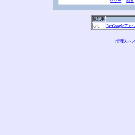
ツリー
回答
親記事
なし
Re:Google
[
管理人へ