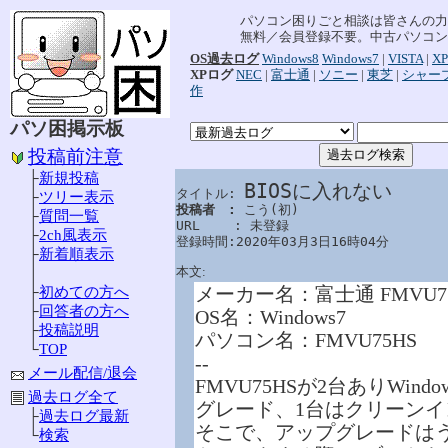
パソコン困りごと相談は皆さんの力
無料／会員登録不要。中古パソコン
OS過去ログ
Windows8
Windows7
|
VISTA
|
XP
XPログ
NEC
|
富士通
|
ソニー
|
東芝
|
シャー
作
パソ困掲示板
投稿前注意
├
新規投稿
BIOSに入れない
タイトル: 
├
ツリー表示
投稿者　: 
こう(初)

├
質問一覧
URL　　 : 未登録

├
2ch風表示
登録時間:2020年03月3日16時04分
├
新着順表示
本文:
│
メーカー名：富士通 FMVU7
├
初めての方へ
├
回答者の方へ
OS名：Windows7
├
投稿説明
パソコン名：FMVU75HS
└
TOP
--
メール配信/退会
FMVU75HSが2台ありWin
過去ログ全て
グレード、1台はクリーン
├
過去ログ最新
そこで、アップグレードは
└
検索