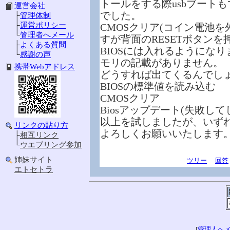
トールをする際usbブートも
運営会社
でした。
├
管理体制
├
運営ポリシー
CMOSクリア(コイン電池
└
管理者へメール
すが背面のRESETボタンを
├
よくある質問
BIOSには入れるようにな
└
感謝の声
モリの記載がありません。
携帯Webアドレス
どうすれば出てくるんでし
BIOSの標準値を読み込む
CMOSクリア
Biosアップデート(失敗して
以上を試しましたが、いず
リンクの貼り方
よろしくお願いいたします
├
相互リンク
└
ウエブリング参加
姉妹サイト
ツリー
回答
エトセトラ
[
管理人へ