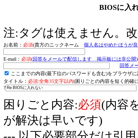
BIOSに入
注:タグは使えません。
お名前：
必須
(貴方のニックネーム
個人名はやめたほうが良
E-mail：
必須
(
回答をメールで配信します 掲示板には非公開
)
回答メ
ここまでの内容(最下位のパスワードも含む)をブラウザに
タイトル：
必須:全角35文字以内
(困りごとの内容を短く的
?
困りごと内容:
必須
(内容
が解決は早いです)
--- 以下必要部分だけ引用