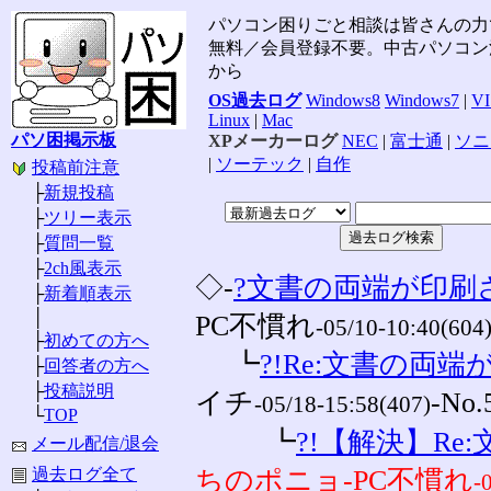
パソコン困りごと相談は皆さんの力
無料／会員登録不要。中古パソコン
から
OS過去ログ
Windows8
Windows7
|
V
Linux
|
Mac
パソ困掲示板
XPメーカーログ
NEC
|
富士通
|
ソニ
|
ソーテック
|
自作
投稿前注意
├
新規投稿
├
ツリー表示
├
質問一覧
├
2ch風表示
◇-
?文書の両端が印刷
├
新着順表示
│
PC不慣れ
-05/10-10:40(604
├
初めての方へ
┗
?!Re:文書の両端
├
回答者の方へ
├
投稿説明
イチ
-No.
-05/18-15:58(407)
└
TOP
┗
?!【解決】Re
メール配信/退会
過去ログ全て
ちのポニョ-PC不慣れ
-