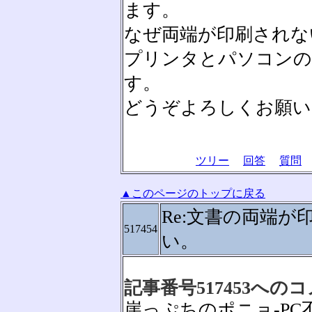
ます。
なぜ両端が印刷されな
プリンタとパソコンの
す。
どうぞよろしくお願い
ツリー
回答
質問
▲このページのトップに戻る
Re:文書の両端が
517454
い。
記事番号517453への
崖っぷちのポニョ-PC不慣