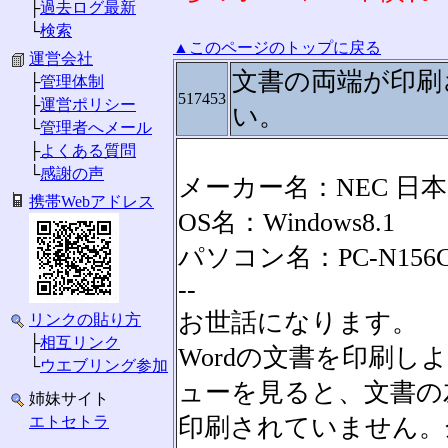
├
過去ログ最新
└
検索
▲このページのトップに戻る
運営会社
文書の両端が印刷
├
管理体制
517453
├
運営ポリシー
い。
└
管理者へメール
├
よくある質問
└
感謝の声
メーカー名：NEC 日
携帯Webアドレス
OS名：Windows8.1
パソコン名：PC-N156
--
お世話になります。
リンクの貼り方
├
相互リンク
Wordの文書を印刷
└
ウエブリング参加
ューを見ると、文書の
姉妹サイト
エトセトラ
印刷されていません。余