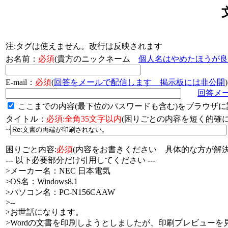
注:タグは使えません。改行は反映されます
お名前：
必須
(貴方のニックネーム
個人名はやめたほうが良
E-mail：
必須
(
回答をメールで配信します 掲示板には非公開
)
回答メ
ここまでの内容(最下位のパスワードも含む)をブラウザに
タイトル：
必須:全角35文字以内
(困りごとの内容を短く的
~
困りごと内容:
必須
(内容をお書きください 具体的な方が解決
--- 以下必要部分だけ引用してください ---
>メーカー名：NEC 日本電気
>OS名：Windows8.1
>パソコン名：PC-N156CAAW
>--
>お世話になります。
>Wordの文書を印刷しようとしましたが、印刷プレビュー