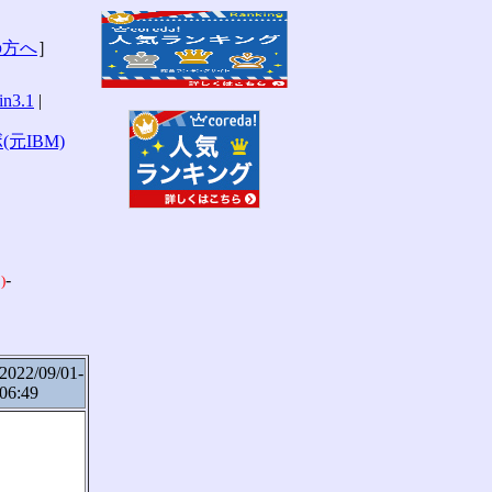
の方へ
］
n3.1
|
(元IBM)
-
)
2022/09/01-
06:49