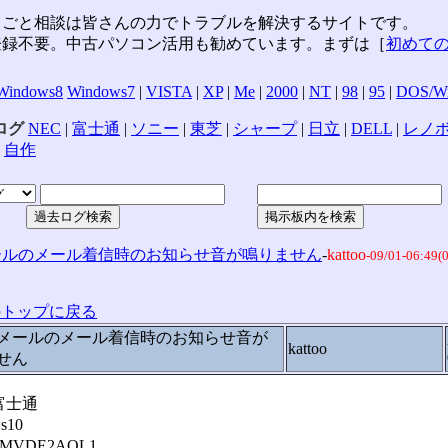
りごと相談は皆さんの力でトラブルを解決するサイトです。
登録不要。中古パソコン活用も勧めています。まずは［
初めて
Windows8
Windows7
|
VISTA
|
XP
|
Me
|
2000
|
NT
|
98
|
95
|
DOS/Wi
ログ
NEC
|
富士通
|
ソニー
|
東芝
|
シャープ
|
日立
|
DELL
|
レノボ
|
自作
ールのメール着信時のお知らせ音が鳴りません
-
kattoo
-09/01-06:49(0
のトップに戻る
メールのメール着信時のお知らせ音が
kattoo
せん
富士通
s10
VDE2AOL1