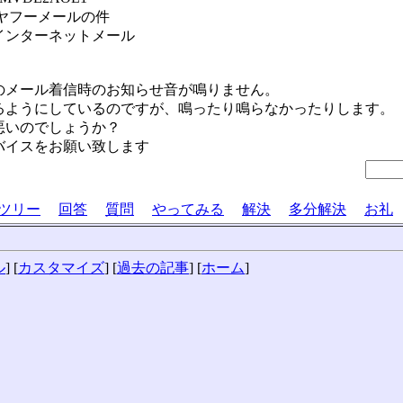
 ヤフーメールの件
インターネットメール
のメール着信時のお知らせ音が鳴りません。
るようにしているのですが、鳴ったり鳴らなかったりします。
悪いのでしょうか？
バイスをお願い致します
ツリー
回答
質問
やってみる
解決
多分解決
お礼
ル
] [
カスタマイズ
] [
過去の記事
] [
ホーム
]