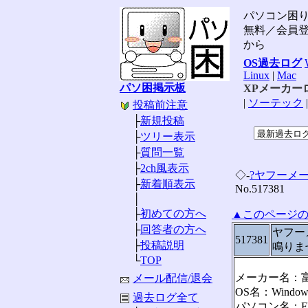
パソコン困
無料／会員
から
OS過去ログ
Linux
|
Mac
パソ困掲示板
XPメーカー
|
ソーテック
投稿前注意
├
新規投稿
├
ツリー表示
├
質問一覧
├
2ch風表示
◇-
?ヤフーメ
├
新着順表示
No.517381
│
├
初めての方へ
▲このページ
├
回答者の方へ
ヤフー
517381
├
投稿説明
鳴りま
└
TOP
メーカー名：
メール配信/退会
OS名：Window
過去ログ全て
パソコン名：FM