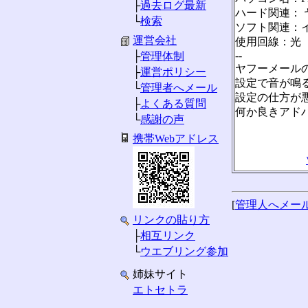
├
過去ログ最新
ハード関連：
└
検索
ソフト関連：
運営会社
使用回線：光
--
├
管理体制
ヤフーメール
├
運営ポリシー
設定で音が鳴
└
管理者へメール
設定の仕方が
├
よくある質問
何か良きアド
└
感謝の声
携帯Webアドレス
[
管理人へメー
リンクの貼り方
├
相互リンク
└
ウエブリング参加
姉妹サイト
エトセトラ