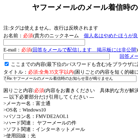
ヤフーメールのメール着信時の
注:タグは使えません。改行は反映されます
お名前：
必須
(貴方のニックネーム
個人名はやめたほうが良
E-mail：
必須
(
回答をメールで配信します 掲示板には非公開
)
回答メ
ここまでの内容(最下位のパスワードも含む)をブラウザに
タイトル：
必須:全角35文字以内
(困りごとの内容を短く的
?
困りごと内容:
必須
(内容をお書きください 具体的な方が解決
--- 以下必要部分だけ引用してください ---
>メーカー名：富士通
>OS名：Windows10
>パソコン名：FMVDE2AOL1
>ハード関連： ヤフーメールの件
>ソフト関連：インターネットメール
>使用回線：光