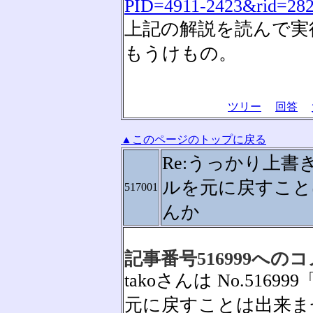
PID=4911-2423&rid=28
上記の解説を読んで実
もうけもの。
ツリー
回答
▲このページのトップに戻る
Re:うっかり上書
ルを元に戻すこと
517001
んか
記事番号516999への
takoさんは No.51
元に戻すことは出来ま