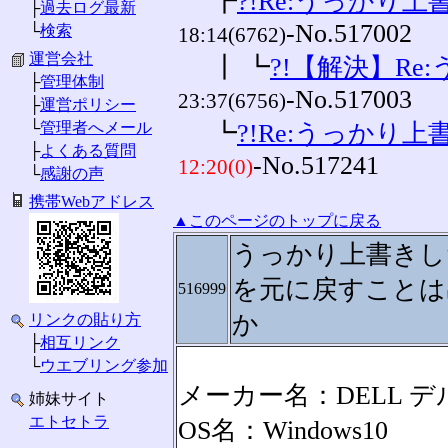
┣
?!Re:うっかり上
├
過去ログ最新
-No.517002
└
検索
18:14(6762)
運営会社
┃ ┗
?!【解決】Re
├
管理体制
-No.517003
23:37(6756)
├
運営ポリシー
└
管理者へメール
┗
?!Re:うっかり上
├
よくある質問
-No.517241
12:20(0)
└
感謝の声
携帯Webアドレス
▲このページのトップに戻る
うっかり上書きし
を元に戻すことは
516999
か
リンクの貼り方
├
相互リンク
└
ウエブリング参加
メーカー名：DELL デ
姉妹サイト
エトセトラ
OS名：Windows10