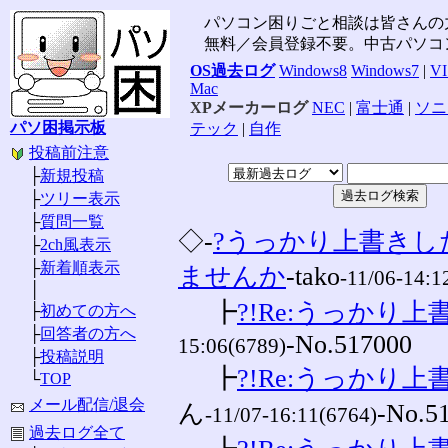
パソコン困りごと相談は皆さんの
無料／会員登録不要。中古パソコ
OS過去ログ
Windows8
Windows7
|
V
Mac
XPメーカーログ
NEC
|
富士通
|
ソニ
パソ困掲示板
テック
|
自作
投稿前注意
├
新規投稿
├
ツリー表示
├
質問一覧
◇-
?うっかり上書き
├
2ch風表示
├
新着順表示
ませんか
-tako
-11/06-14:1
│
┣
?!Re:うっかり上
├
初めての方へ
├
回答者の方へ
-No.517000
15:06(6789)
├
投稿説明
┣
?!Re:うっかり上
└
TOP
メール配信/退会
ん
-No.5
-11/07-16:11(6764)
過去ログ全て