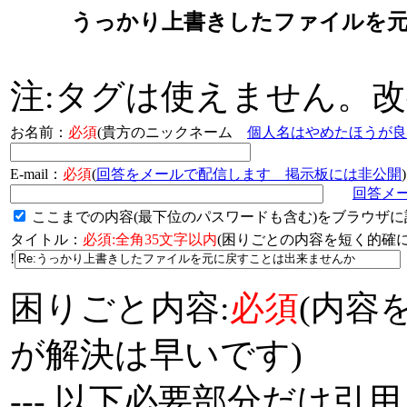
うっかり上書きしたファイルを元
注:タグは使えません。
お名前：
必須
(貴方のニックネーム
個人名はやめたほうが良
E-mail：
必須
(
回答をメールで配信します 掲示板には非公開
)
回答メ
ここまでの内容(最下位のパスワードも含む)をブラウザに
タイトル：
必須:全角35文字以内
(困りごとの内容を短く的
!
困りごと内容:
必須
(内容
が解決は早いです)
--- 以下必要部分だけ引用