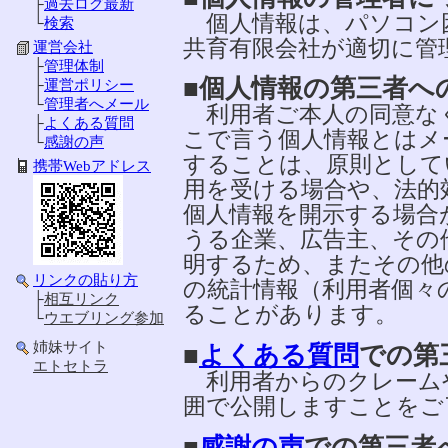
├
過去ログ最新
個人情報は、パソコン
└
検索
共育有限会社が適切に管
運営会社
├
管理体制
■個人情報の第三者へ
├
運営ポリシー
└
管理者へメール
利用者ご本人の同意なく
├
よくある質問
こで言う個人情報とはメ
└
感謝の声
することは、原則として
携帯Webアドレス
用を受ける場合や、法的
個人情報を開示する場合
うる企業、広告主、その
明するため、またその他
リンクの貼り方
の統計情報（利用者個々
├
相互リンク
ることがあります。
└
ウエブリング参加
姉妹サイト
■
よくある質問
での第
エトセトラ
利用者からのクレーム
囲で公開しますことをご
■
感謝の声
での第三者