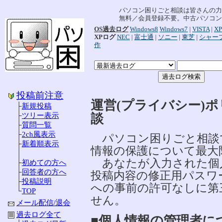
パソコン困りごと相談は皆さんの力
無料／会員登録不要。中古パソコン
OS過去ログ
Windows8
Windows7
|
VISTA
|
XP
XPログ
NEC
|
富士通
|
ソニー
|
東芝
|
シャー
作
投稿前注意
運営(プライバシー)
├
新規投稿
談
├
ツリー表示
├
質問一覧
├
2ch風表示
パソコン困りごと相談
├
新着順表示
情報の保護について最大
│
あなたが入力された個人
├
初めての方へ
├
回答者の方へ
投稿内容の修正用パスワ
├
投稿説明
への事前の許可なしに第
└
TOP
せん。
メール配信/退会
過去ログ全て
■個人情報の管理者に