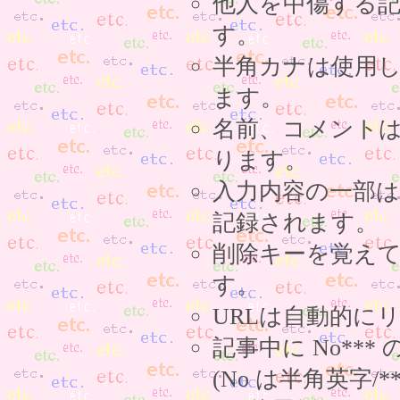
他人を中傷する
す。
半角カナは使用
ます。
名前、コメント
ります。
入力内容の一部
記録されます。
削除キーを覚え
す。
URLは自動的に
記事中に No**
(No は半角英字/*