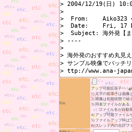
/
アップ可能拡張子=> /
.gi
1) 太字の拡張子は画
2) 画像は初期状態で縮
File
3) 同名ファイルがあ
ファイル名が自動変
4) アップ可能ファイル
5) ファイルアップ時
6) スレッド内の合計ファイ