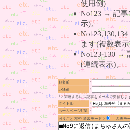
使用例)
No123 → 
示)。
No123,130,
ます(複数表示
No123-130
(連続表示)。
お名前
/
E-Mail
/
└> 関連するレス記事をメールで受信しま
タイトル
/
ホームページURL
/
困りごと内容/ 通常モード->
図表モー