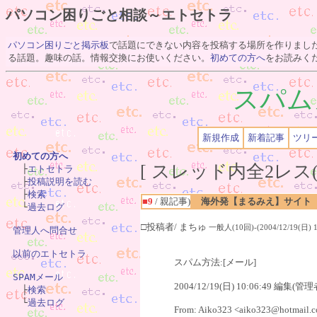
パソコン困りごと相談～エトセトラ
パソコン困りごと掲示板
で話題にできない内容を投稿する場所を作りまし
る話題。趣味の話。情報交換にお使いください。
初めての方へ
をお読みく
スパム
新規作成
新着記事
ツリ
初めての方へ
[ スレッド内全2レス(

　├
エトセトラ
　├
投稿説明を読む
　├
検索
■9
/ 親記事)
海外発【まるみえ】サイト
　└
過去ログ
□投稿者/ まちゅ
一般人(10回)-(2004/12/19(日) 10
管理人へ問合せ
以前のエトセトラ
スパム方法:[メール]
SPAMメール
2004/12/19(日) 10:06:49 編集(管理

　├
検索
　└
過去ログ
From: Aiko323 <aiko323@hotmail.