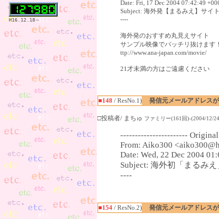
Date: Fri, 17 Dec 2004 07:42:49 +00
Subject: 海外発【まるみえ】サ
----
H16.12.18～
海外発のおすすめ丸見えサイト
サンプル映像でバッチリ抜けます
ttp://www.ana-japan.com/movie/
21才未満の方はご遠慮ください
■148
/ ResNo.1)
発信元メールアドレスが
□投稿者/ まちゅ
ファミリー(161回)-(2004/12/24(
----------------------- Origina
From: Aiko300 <aiko300@h
Date: Wed, 22 Dec 2004 01
Subject: 海外初「まる
----
■154
/ ResNo.2)
発信元メールアドレスが