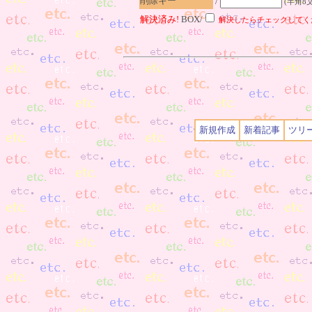
削除キー
/
(半角8
解決済み!
BOX/
解決したらチェックしてく
新規作成
新着記事
ツリ