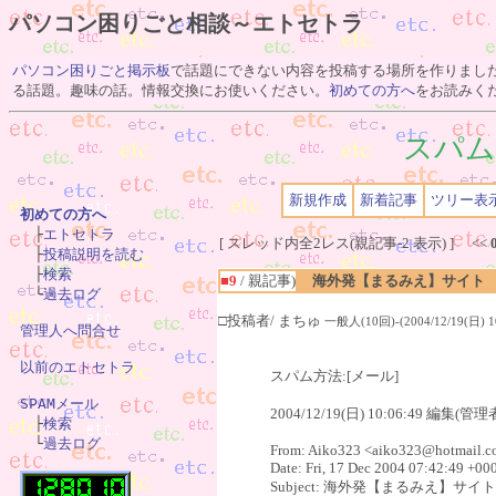
パソコン困りごと相談～エトセトラ
パソコン困りごと掲示板
で話題にできない内容を投稿する場所を作りまし
る話題。趣味の話。情報交換にお使いください。
初めての方へ
をお読みく
スパム
新規作成
新着記事
ツリー表
初めての方へ

　├
エトセトラ
[ スレッド内全2レス(親記事-2 表示) ] <<
　├
投稿説明を読む
　├
検索
■9
/ 親記事)
海外発【まるみえ】サイト
　└
過去ログ
□投稿者/ まちゅ
一般人(10回)-(2004/12/19(日) 10
管理人へ問合せ
以前のエトセトラ
スパム方法:[メール]
SPAMメール
2004/12/19(日) 10:06:49 編集(管理

　├
検索
　└
過去ログ
From: Aiko323 <aiko323@hotmail.
Date: Fri, 17 Dec 2004 07:42:49 +00
Subject: 海外発【まるみえ】サ