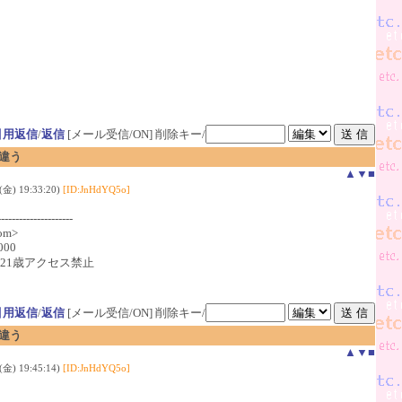
！
引用返信
/
返信
[メール受信/ON]
削除キー/
違う
▲
▼
■
金) 19:33:20)
[ID:JnHdYQ5o]
-------------------
com>
000
像 21歳アクセス禁止
引用返信
/
返信
[メール受信/ON]
削除キー/
違う
▲
▼
■
金) 19:45:14)
[ID:JnHdYQ5o]