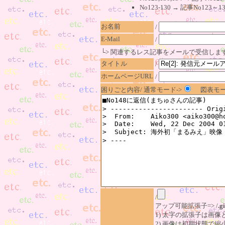
No123-130 → 記事No1
お名前
/
E-Mail
/
└> 関連するレス記事をメールで受信しま
タイトル
/
ホームページURL
/
困りごと内容/ 通常モード->
図表モー
/
アップ可能拡張子=> /
.gi
1) 太字の拡張子は画
2) 画像は初期状態で縮