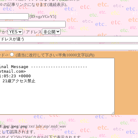
23～130 の記事リンクになります(連続表示)。
[ID:vgzVGvY5]
すか?
/ アドレス
ド->
(適当に改行して下さい/半角10000文字以内)
f
/
.jpg
/
.jpeg
/
.png
/.txt/.lzh/.zip/.mid/.wav
像として認識されます。
小サイズ250×250ピクセル以下で表示されます。