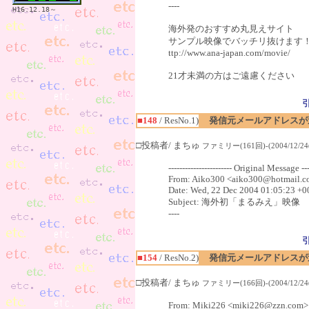
----
H16.12.18～
海外発のおすすめ丸見えサイト
サンプル映像でバッチリ抜けます
ttp://www.ana-japan.com/movie/
21才未満の方はご遠慮ください
■148
/ ResNo.1)
発信元メールアドレスが
□投稿者/ まちゅ
ファミリー(161回)-(2004/12/24(
----------------------- Original Message ----
From: Aiko300 <aiko300@hotmail.
Date: Wed, 22 Dec 2004 01:05:23 +0
Subject: 海外初「まるみえ」映
----
■154
/ ResNo.2)
発信元メールアドレスが
□投稿者/ まちゅ
ファミリー(166回)-(2004/12/24(
From: Miki226 <miki226@zzn.com>