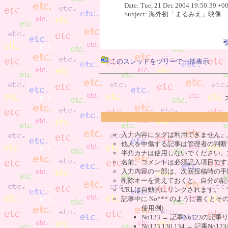
Date: Tue, 21 Dec 2004 19:50:39 +0
Subject: 海外初「まるみえ」映
このスレッドをツリーで一括表示
入力内容にタグは利用できません。
他人を中傷する記事は管理者の判断
半角カナは使用しないでください。
名前、コメントは必須記入項目です
入力内容の一部は、次回投稿時の手
削除キーを覚えておくと、自分の記
URLは自動的にリンクされます。
記事中に No*** のように書くとそ
使用例)
No123 → 記事No123の
No123,130,134 → 記事N