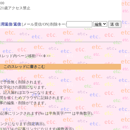
000
像 21歳アクセス禁止
引用返信
/
返信
[メール受信/ON]
削除キー/
スレッド内ページ移動 / <<
0
>>
このスレッドに書きこむ
で予告無く削除されます。
文字化けの原因になります。
。記入漏れはエラーになります。
間を省くためブラウザに記録されます。
事の編集・削除ができます。
の記事にリンクされます(No は半角英字/*** は半角数字)。
記事リンクになります(指定表示)。
o123/130/134 の記事リンクになります(複数表示)。