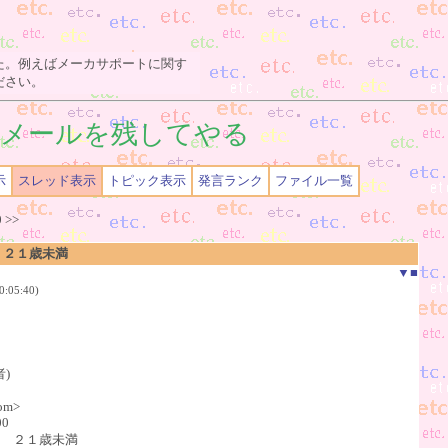
た。例えばメーカサポートに関す
ださい。
メールを残してやる
示
スレッド表示
トピック表示
発言ランク
ファイル一覧
0
>>
 ２１歳未満
▼
■
:05:40)
者)
com>
00
イト ２１歳未満