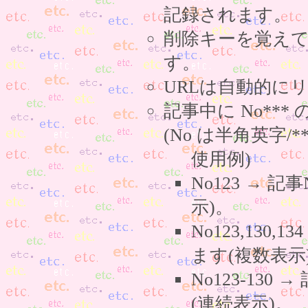
記録されます。
削除キーを覚え
す。
URLは自動的に
記事中に No**
(No は半角英字/*
使用例)
No123 → 
示)。
No123,130,
ます(複数表示
No123-130
(連続表示)。