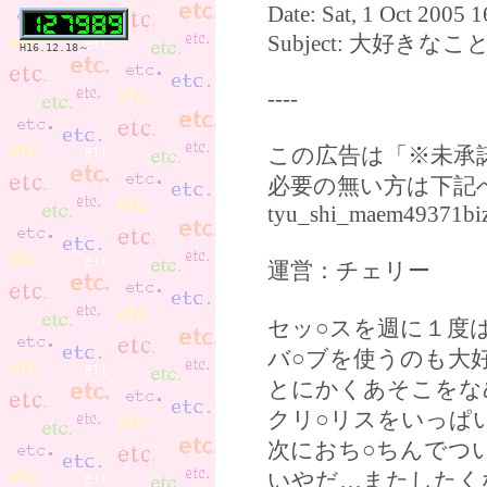
Date: Sat, 1 Oct 2005 
Subject: 大好き
H16.12.18～
----
この広告は「※未承
必要の無い方は下記
tyu_shi_maem49371bi
運営：チェリー
セッ○スを週に１度
バ○ブを使うのも大
とにかくあそこをな
クリ○リスをいっぱ
次におち○ちんでつ
いやだ…またしたく