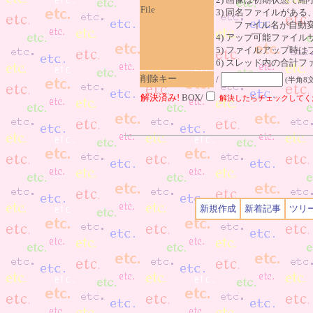
File
3) 同名ファイルがあ
ファイル名が自動変
4) アップ可能ファイル
5) ファイルアップ時
6) スレッド内の合計ファイ
削除キー
/
(半角8
解決済み!
BOX/
解決したらチェックしてく
新規作成
新着記事
ツリ