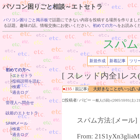
パソコン困りごと相談～エトセトラ
パソコン困りごと掲示板
で話題にできない内容を投稿する場所を作りまし
る話題。趣味の話。情報交換にお使いください。
初めての方へ
をお読みく
スパム
新規作成
新着記事
ツリ
初めての方へ
[ スレッド内全1レス(

　├
エトセトラ
　├
投稿説明を読む
　├
検索
■235
/ 親記事)
大好きなことがいっぱい
　└
過去ログ
□投稿者/ パピー
一般人(5回)-(2005/10/01(土) 21
管理人へ問合せ
以前のエトセトラ
スパム方法:[メール
SPAMメール

　├
検索
　└
過去ログ
From: 21S1yXn3gliaM@