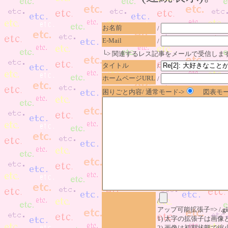
お名前
/
E-Mail
/
└> 関連するレス記事をメールで受信しま
タイトル
/
ホームページURL
/
困りごと内容/ 通常モード->
図表モー
/
アップ可能拡張子=> /
.gi
1) 太字の拡張子は画
2) 画像は初期状態で縮