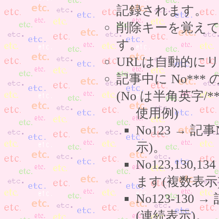
記録されます。
削除キーを覚え
す。
URLは自動的に
記事中に No**
(No は半角英字/*
使用例)
No123 → 
示)。
No123,130,
ます(複数表示
No123-130
(連続表示)。