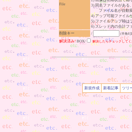
File
3) 同名ファイルがあ
ファイル名が自動変
4) アップ可能ファイル
5) ファイルアップ時
6) スレッド内の合計ファイ
削除キー
/
(半角8
解決済み!
BOX/
解決したらチェックしてく
新規作成
新着記事
ツリ