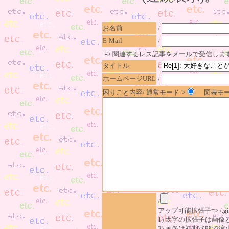
お名前
/
E-Mail
/
└> 関連するレス記事をメールで受信しま
タイトル
/
ホームページURL
/
困りごと内容/ 通常モード->
図表モー
/
アップ可能拡張子=> /
.gi
1) 太字の拡張子は画
2) 画像は初期状態で縮