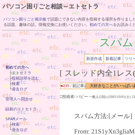
パソコン困りごと相談～エトセトラ
パソコン困りごと掲示板
で話題にできない内容を投稿する場所を作りまし
る話題。趣味の話。情報交換にお使いください。
初めての方へ
をお読みく
スパム
新規作成
新着記事
ツリ
初めての方へ
[ スレッド内全1レス(

　├
エトセトラ
　├
投稿説明を読む
　├
検索
■235
/ 親記事)
大好きなことがいっぱい
　└
過去ログ
□投稿者/ パピー
一般人(5回)-(2005/10/01(土) 21
管理人へ問合せ
以前のエトセトラ
スパム方法:[メール
SPAMメール

　├
検索
　└
過去ログ
From: 21S1yXn3gliaM@