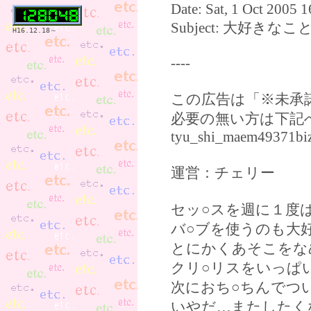
Date: Sat, 1 Oct 2005 
Subject: 大好き
H16.12.18～
----
この広告は「※未承
必要の無い方は下記
tyu_shi_maem49371bi
運営：チェリー
セッ○スを週に１度
バ○ブを使うのも大
とにかくあそこをな
クリ○リスをいっぱ
次におち○ちんでつ
いやだ…またしたく