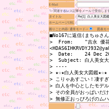
E-Mail
/
└> 関連するレス記事をメールで受信しま
タイトル
/
ホームページURL
/
困りごと内容/ 通常モード->
図表モー
/