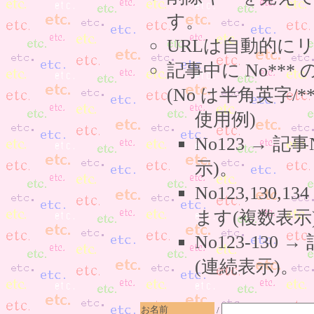
す。
URLは自動的に
記事中に No**
(No は半角英字/*
使用例)
No123 → 
示)。
No123,130,
ます(複数表示
No123-130
(連続表示)。
お名前
/