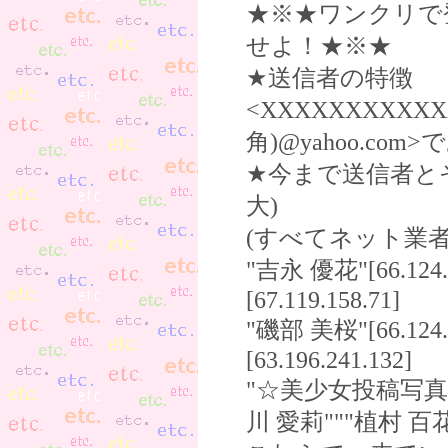
★※★ワンクリで
せよ！★※★
★送信者の特徴
<XXXXXXXXXXX
角)@yahoo.com
★今まで送信者と
大)
(すべてネット業者
"吉永 優花"[66.124.
[67.119.158.71]
"磯部 美桜"[66.124.9
[63.196.241.132]
"☆美少女投稿写真☆"[
川 愛莉"""植村 百