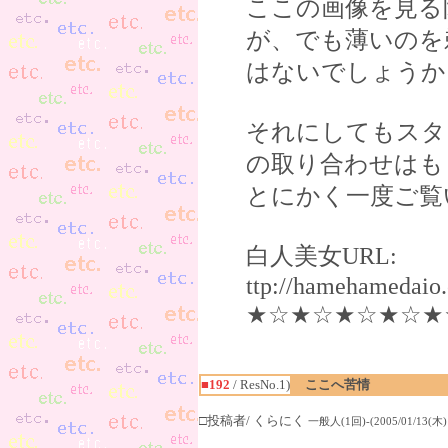
ここの画像を見る
が、でも薄いのを
はないでしょうか
それにしてもスタ
の取り合わせはも
とにかく一度ご覧
白人美女URL:
ttp://hamehamed
★☆★☆★☆★☆★
■192
/ ResNo.1)
ここへ苦情
□投稿者/ くらにく
一般人(1回)-(2005/01/13(木) 