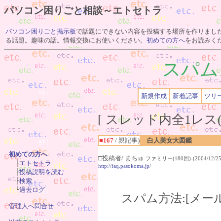
パソコン困りごと相談～エトセトラ
パソコン困りごと掲示板
で話題にできない内容を投稿する場所を作りまし
る話題。趣味の話。情報交換にお使いください。
初めての方へ
をお読みく
スパム
新規作成
新着記事
ツリ
[ スレッド内全1レス(
■167
/ 親記事)
白人美女大図鑑
初めての方へ
□投稿者/ まちゅ
ファミリー(180回)-(2004/12/25(

　├
エトセトラ
http://faq.pasokoma.jp/
　├
投稿説明を読む
　├
検索
　└
過去ログ
スパム方法:[メー
管理人へ問合せ