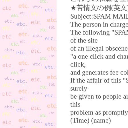
★苦情文の例(英文
Subject:SPAM MAIL 
The person in charge
The following "SPAM
of the site
of an illegal obscene
"a one click and char
click,
and generates fee col
If the affair of thi
surely
be given to people an
this
problem as promptly 
(Time) (name)