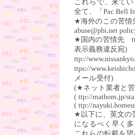
これらで、来てい
全て、「Pac Bell I
★海外のこの苦情先(英文
abuse@pbi.net pol
★国内の苦情先 ttp://w
表示義務違反宛)
ttp://www.nissan
ttps://www.keishi
メール受付)
(★ネット業者と
( ttp://mathom.jp/sta
( ttp://nayuki.homeu
★以下に、英文の
になるべく早く多
これらの転載を望