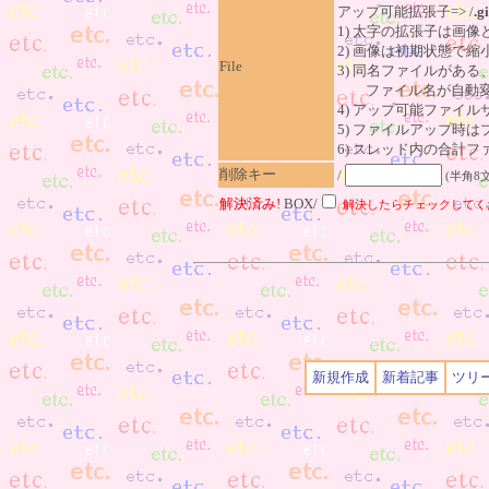
アップ可能拡張子=> /
.gi
1) 太字の拡張子は画
2) 画像は初期状態で縮
File
3) 同名ファイルがあ
ファイル名が自動変
4) アップ可能ファイル
5) ファイルアップ時
6) スレッド内の合計ファイ
削除キー
/
(半角8
解決済み!
BOX/
解決したらチェックしてく
新規作成
新着記事
ツリ