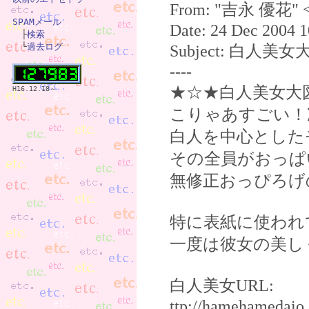
From: "吉永 優花" 
SPAMメール
Date: 24 Dec 2004 1

　├
検索
　└
過去ログ
Subject: 白人美
----
★☆★白人美女大
H16.12.18～
こりゃあすごい！
白人を中心とした
その全員がおっぱ
無修正おっぴろげ
特に表紙に使われ
一度は彼女の美し
白人美女URL:
ttp://hamehameda