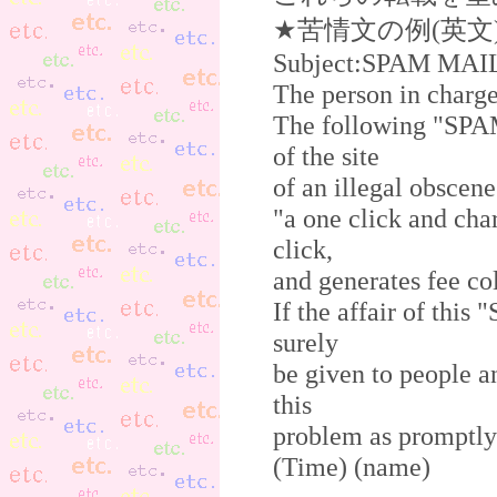
★苦情文の例(英文
Subject:SPAM MAIL 
The person in charge
The following "SPAM
of the site
of an illegal obscene
"a one click and char
click,
and generates fee col
If the affair of thi
surely
be given to people an
this
problem as promptly 
(Time) (name)