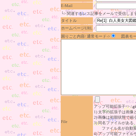
E-Mail
/
└> 関連するレス記事をメールで受信しま
タイトル
/
ホームページURL
/
困りごと内容/ 通常モード->
図表モー
/
アップ可能拡張子=> /
.gi
1) 太字の拡張子は画
2) 画像は初期状態で縮
File
3) 同名ファイルがあ
ファイル名が自動変
4) アップ可能ファイル