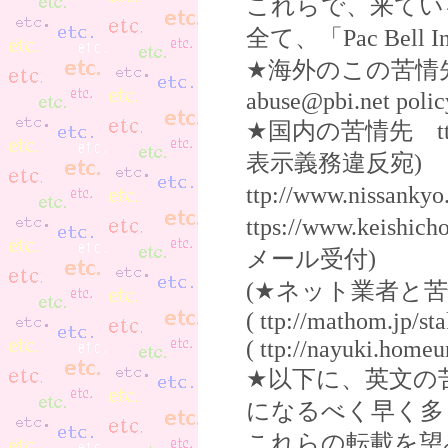
これらで、来てい
全て、「Pac Bell I
★海外のこの苦情先(英文
abuse@pbi.net pol
★国内の苦情先 ttp://w
表示義務違反宛)
ttp://www.nissan
ttps://www.keishi
メール受付)
(★ネット業者と
( ttp://mathom.jp/sta
( ttp://nayuki.homeu
★以下に、英文の
になるべく早く多
これらの転載を望