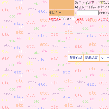
5) ファイルアップ時
6) スレッド内の合計ファイ
削除キー
/
(半角8
解決済み!
BOX/
解決したらチェックしてく
新規作成
新着記事
ツリ