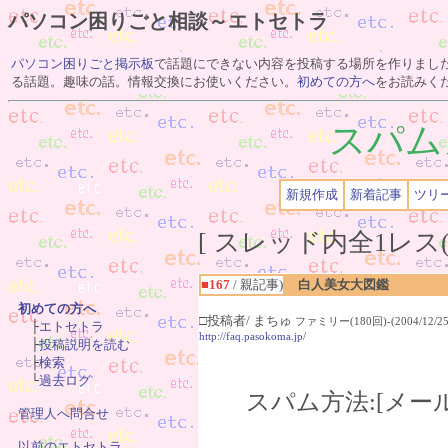
パソコン困りごと相談～エトセトラ
パソコン困りごと掲示板
で話題にできない内容を投稿する場所を作りまし
る話題。趣味の話。情報交換にお使いください。
初めての方へ
をお読みく
スパム
新規作成
新着記事
ツリ
[ スレッド内全1レス(
■167
/ 親記事)
白人美女大図鑑
初めての方へ
□投稿者/ まちゅ
ファミリー(180回)-(2004/12/25(

　├
エトセトラ
http://faq.pasokoma.jp/
　├
投稿説明を読む
　├
検索
　└
過去ログ
スパム方法:[メー
管理人へ問合せ
以前のエトセトラ