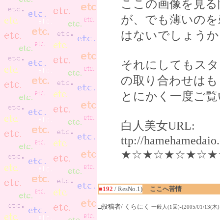
ここの画像を見る
が、でも薄いのを
はないでしょうか
それにしてもスタ
の取り合わせはも
とにかく一度ご覧
白人美女URL:
ttp://hamehamed
★☆★☆★☆★☆★
■192
/ ResNo.1)
ここへ苦情
□投稿者/ くらにく
一般人(1回)-(2005/01/13(木) 