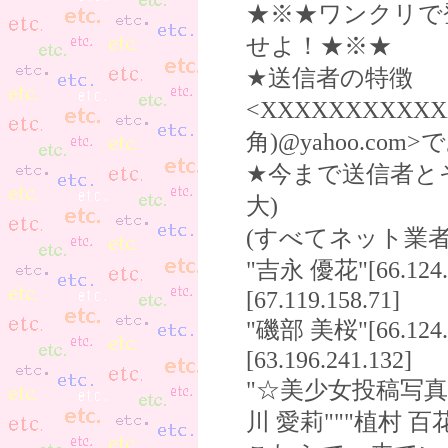
★※★ワンクリで
せよ！★※★
★送信者の特徴
<XXXXXXXXXXX
角)@yahoo.com
★今まで送信者と
大)
(すべてネット業者
"吉永 優花"[66.124.
[67.119.158.71]
"磯部 美桜"[66.124.9
[63.196.241.132]
"☆美少女投稿写真☆"[
川 愛莉"""植村 百