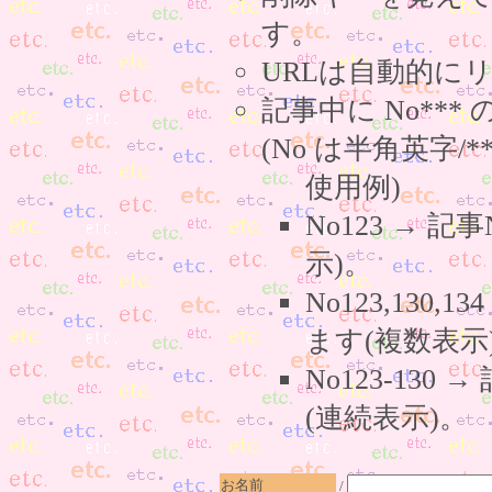
す。
URLは自動的に
記事中に No**
(No は半角英字/*
使用例)
No123 → 
示)。
No123,130,
ます(複数表示
No123-130
(連続表示)。
お名前
/