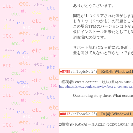
ありがとうございます。
問題が１つクリアされた気がしま
もう１つ（２つかも）の問題として
この場合TPMのバージョンは下
仮にインストール出来たとしても3
※職場PCの話です。
サポート切れになる前にPCを新
蓋を開けて見ないと判らないです
■8789
/ inTopicNo.24)
Re[14]: Windows1
□投稿者/ create content
一般人(1回)-(2022/08/03
http://https://sites.google.com/view/best-ai-content-w
Outstanding story there. What occurre
■8812
/ inTopicNo.25)
Re[4]: Windows11
□投稿者/ KAWAI
一般人(2回)-(2025/05/03(土) 18