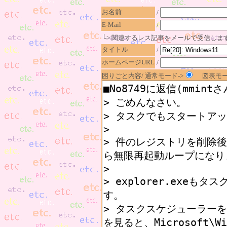
お名前
/
E-Mail
/
└> 関連するレス記事をメールで受信しま
タイトル
/
ホームページURL
/
困りごと内容/ 通常モード->
図表モー