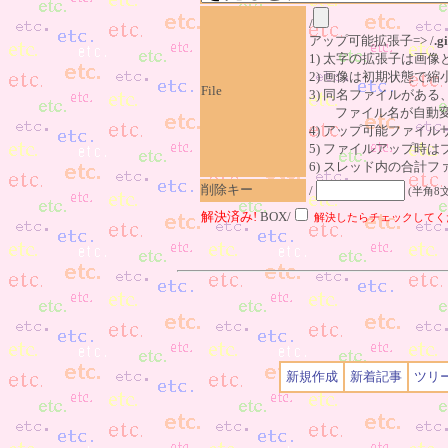
/
アップ可能拡張子=> /
.gi
1) 太字の拡張子は画
2) 画像は初期状態で縮
File
3) 同名ファイルがあ
ファイル名が自動変
4) アップ可能ファイル
5) ファイルアップ時
6) スレッド内の合計ファイ
削除キー
/
(半角8
解決済み!
BOX/
解決したらチェックしてく
新規作成
新着記事
ツリ