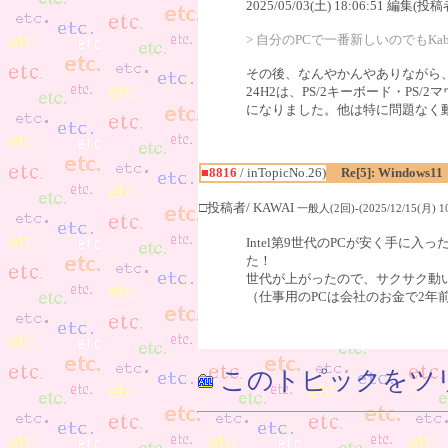
2025/05/03(土) 18:06:51 編集(投稿
> 自分のPCで一番新しいのでもKab
その後、なんやかんやありながら、相変わ
24H2は、PS/2キーボード・P
になりました。他は特に問題なく動い
■8816
/ inTopicNo.26)
Re[5]: Windows11
□投稿者/ KAWAI
一般人(2回)-(2025/12/15(月) 10
Intel第9世代のPCが安く手に入
た！
世代が上がったので、サクサク動
（仕事用のPCは会社のお金で2年
このトピックをツ