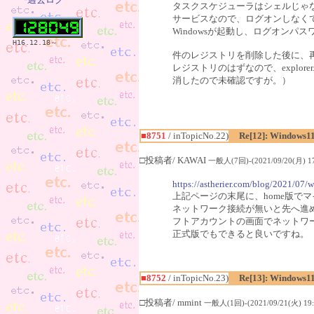
タスクスケジューラはシェルじゃ
サービスなので、ログオンしなく
Windowsが起動し、ログオン
H16.12.18～
件のレジストリを削除した後に、再起動
レジストリのはずなので、explor
消したので未確認ですが。）
■8751
/ inTopicNo.22)
Re[12]: Windows1
□投稿者/ KAWAI
一般人(7回)-(2021/09/20(月) 17
https://astherier.com/blog/2021/07/w
上記ページの末尾に、home版で
ネットワーク接続が無いと先へ進
フトアカウントの画面でネットワ
正式版でもできると良いですね。
■8752
/ inTopicNo.23)
Re[13]: Windows1
□投稿者/ mmint
一般人(1回)-(2021/09/21(火) 19: