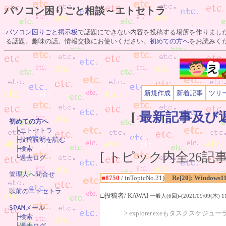
パソコン困りごと相談～エトセトラ
パソコン困りごと掲示板
で話題にできない内容を投稿する場所を作りまし
る話題。趣味の話。情報交換にお使いください。
初めての方へ
をお読みく
新規作成
新着記事
ツリ
[
最新記事及び
初めての方へ

　├
エトセトラ
　├
投稿説明を読む
　├
検索
[ トピック内全26記事(
　└
過去ログ
管理人へ問合せ
■8750
/ inTopicNo.21)
Re[20]: Windows1
以前のエトセトラ
□投稿者/ KAWAI
一般人(6回)-(2021/09/09(木) 11
SPAMメール
> explorer.exeもタスクスケ

　├
検索
　└
過去ログ