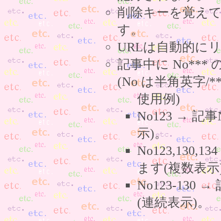
削除キーを覚え
す。
URLは自動的に
記事中に No**
(No は半角英字/*
使用例)
No123 → 
示)。
No123,130,
ます(複数表示
No123-130
(連続表示)。