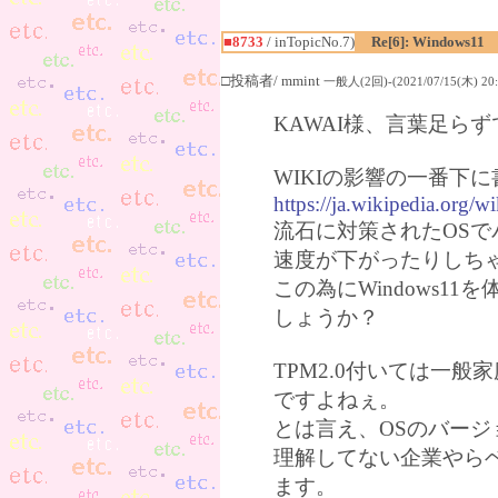
■8733
/ inTopicNo.7)
Re[6]: Windows11
□投稿者/ mmint
一般人(2回)-(2021/07/15(木) 20:
KAWAI様、言葉足ら
WIKIの影響の一番下
https://ja.wikipedia.org/
流石に対策されたOSで
速度が下がったりしち
この為にWindows11
しょうか？
TPM2.0付いては一
ですよねぇ。
とは言え、OSのバージ
理解してない企業やら
ます。