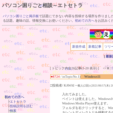
パソコン困りごと相談～エトセトラ
パソコン困りごと掲示板
で話題にできない内容を投稿する場所を作りまし
る話題。趣味の話。情報交換にお使いください。
初めての方へ
をお読みく
新規作成
新着記事
ツリ
[
最新
[ トピック内全26記事(1-20 表示) ] <<
0
|
1
■8724
/ inTopicNo.1)
Windows11
□投稿者/ KAWAI
一般人(2回)-(2021/06/17(木) 20
入れてみました。
初めての方へ
ペイントは使えました。Windo

　├
エトセトラ
Windows Media Player使えます。
　├
投稿説明を読む
フォルダを右クリックすると、Windo
　├
検索
カレントディレクトリを移動する