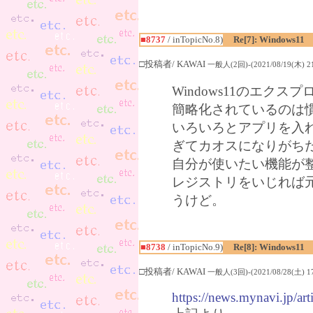
■8737
/ inTopicNo.8)
Re[7]: Windows11
□投稿者/ KAWAI
一般人(2回)-(2021/08/19(木) 21
Windows11のエクス
簡略化されているのは
いろいろとアプリを入れ
ぎてカオスになりがち
自分が使いたい機能が
レジストリをいじれば
うけど。
■8738
/ inTopicNo.9)
Re[8]: Windows11
□投稿者/ KAWAI
一般人(3回)-(2021/08/28(土) 17
https://news.mynavi.jp/a