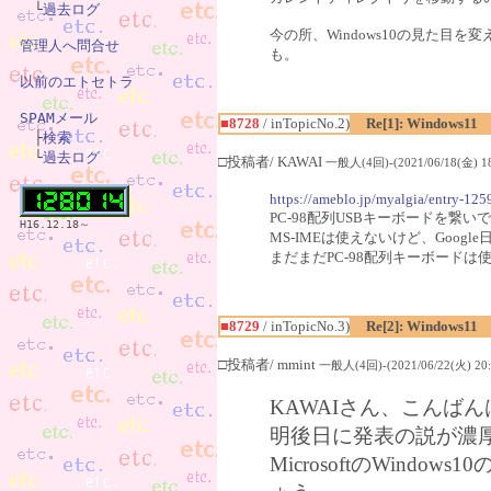
　└
過去ログ
今の所、Windows10の見た
管理人へ問合せ
も。
以前のエトセトラ
SPAMメール
■8728
/ inTopicNo.2)
Re[1]: Windows11

　├
検索
　└
過去ログ
□投稿者/ KAWAI
一般人(4回)-(2021/06/18(金) 18
https://ameblo.jp/myalgia/entry-12
PC-98配列USBキーボードを繋い
H16.12.18～
MS-IMEは使えないけど、Google日
まだまだPC-98配列キーボードは
■8729
/ inTopicNo.3)
Re[2]: Windows11
□投稿者/ mmint
一般人(4回)-(2021/06/22(火) 20:
KAWAIさん、こんばん
明後日に発表の説が濃
MicrosoftのWin