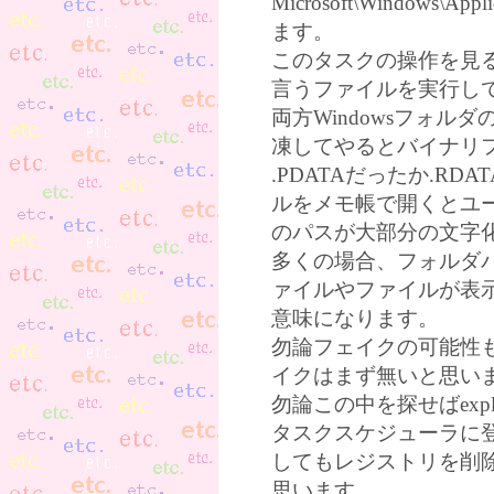
Microsoft\Windows\A
ます。
このタスクの操作を見ると、%wind
言うファイルを実行し
両方Windowsフォルダ
凍してやるとバイナリ
.PDATAだったか.R
ルをメモ帳で開くとユ
のパスが大部分の文字
多くの場合、フォルダ
ァイルやファイルが表
意味になります。
勿論フェイクの可能性も有り
イクはまず無いと思い
勿論この中を探せばexpl
タスクスケジューラに登録
してもレジストリを削
思います。