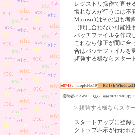
レジストリ操作で直せ
慣れな人が行うには不
Microsoftはその
（間に合わない可能性
バッチファイルを作成
これなら修正が間に合
合はバッチファイルを
頻発する様ならスター
■8748
/ inTopicNo.19)
Re[18]: Windows1
□投稿者/ KAWAI
一般人(5回)-(2021/09/08(水) 12
> 頻発する様ならスタ
スタートアップに登録したも
クトップ表示が行われ