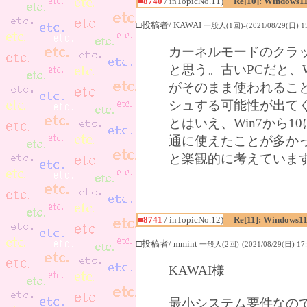
■8740
/ inTopicNo.11)
Re[10]: Windows1
□投稿者/ KAWAI
一般人(1回)-(2021/08/29(日) 15
カーネルモードのクラ
と思う。古いPCだと、W
がそのまま使われること
シュする可能性が出て
とはいえ、Win7から1
通に使えたことが多かっ
と楽観的に考えています
■8741
/ inTopicNo.12)
Re[11]: Windows1
□投稿者/ mmint
一般人(2回)-(2021/08/29(日) 17:
KAWAI様
最小システム要件なの