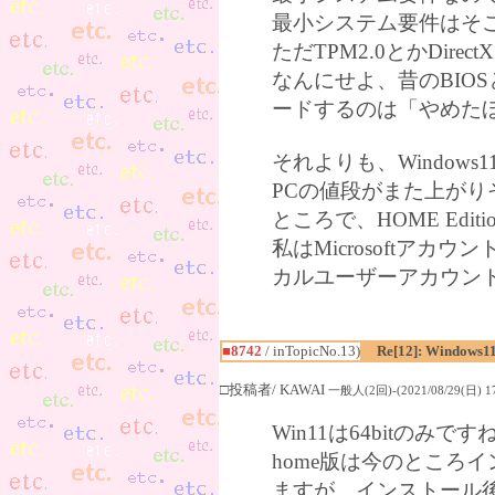
最小システム要件はそ
ただTPM2.0とかDi
なんにせよ、昔のBIOS
ードするのは「やめた
それよりも、Window
PCの値段がまた上がり
ところで、HOME Edit
私はMicrosoftア
カルユーザーアカウン
■8742
/ inTopicNo.13)
Re[12]: Windows1
□投稿者/ KAWAI
一般人(2回)-(2021/08/29(日) 17
Win11は64bitのみですね
home版は今のところ
ますが、インストール