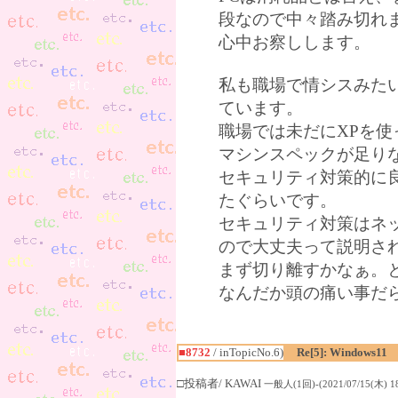
段なので中々踏み切れ
心中お察しします。
私も職場で情シスみたい
ています。
職場では未だにXPを
マシンスペックが足りない
セキュリティ対策的に
たぐらいです。
セキュリティ対策はネ
ので大丈夫って説明さ
まず切り離すかなぁ。
なんだか頭の痛い事だ
■8732
/ inTopicNo.6)
Re[5]: Windows11
□投稿者/ KAWAI
一般人(1回)-(2021/07/15(木) 18