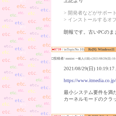
上記より
> 開発者などがサポート外
> インストールするオ
朗報です。古いPCの
■8739
/ inTopicNo.10)
Re[9]: Windows11
□投稿者/ mmint
一般人(1回)-(2021/08/29(日) 10:
2021/08/29(日) 10:19
https://www.itmedia.co.j
最小システム要件を満
カーネルモードのクラッ