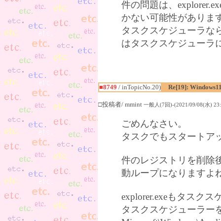
件の問題は、explore
かない可能性がありま
タスクスケジューラなら、e
はタスクスケジューラ
■8749
/ inTopicNo.20)
Re[19]: Windows1
□投稿者/ mmint
一般人(7回)-(2021/09/08(水) 23:
ごめんなさい。
タスクでもスタートア
件のレジストリを削除
動ループになりますよ
explorer.exeも
タスクスケジューラー