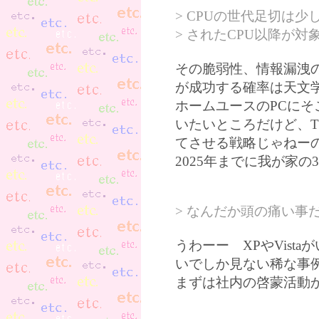
> CPUの世代足切は少
> されたCPU以降が
その脆弱性、情報漏洩
が成功する確率は天文
ホームユースのPCに
いたいところだけど、T
てさせる戦略じゃねー
2025年までに我が家
> なんだか頭の痛い事
うわーー XPやVis
いでしか見ない稀な事
まずは社内の啓蒙活動