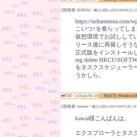
□投稿者/ KAWAI
一般人(4回)-(2021/09/04(土) 19
https://softantenna.com/
こいつ↑を食らってし
仮想環境でお試しして
リース後に再発しそう
正式版をインストール
reg delete HKCU\SOFTWAR
をタスクスケジューラ
うかしら。
■8747
/ inTopicNo.18)
Re[17]: Windows1
□投稿者/ mmint
一般人(5回)-(2021/09/07(火) 18:
kawai様こんばんは。
エクスプローラとタス