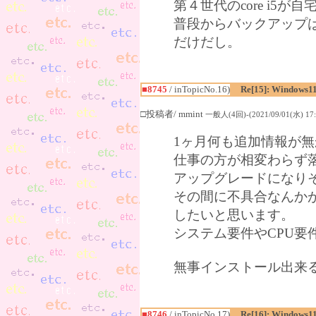
第４世代のcore i5
普段からバックアップ
だけだし。
■8745
/ inTopicNo.16)
Re[15]: Windows1
□投稿者/ mmint
一般人(4回)-(2021/09/01(水) 17:
1ヶ月何も追加情報が
仕事の方が相変わらず
アップグレードになり
その間に不具合なんか
したいと思います。
システム要件やCPU要
無事インストール出来
■8746
/ inTopicNo.17)
Re[16]: Windows1