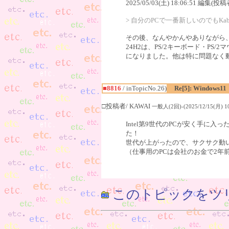
2025/05/03(土) 18:06:51 編集(投稿
> 自分のPCで一番新しいのでもKab
その後、なんやかんやありながら、相変わ
24H2は、PS/2キーボード・P
になりました。他は特に問題なく動い
■8816
/ inTopicNo.26)
Re[5]: Windows11
□投稿者/ KAWAI
一般人(2回)-(2025/12/15(月) 10
Intel第9世代のPCが安く手に入
た！
世代が上がったので、サクサク動
（仕事用のPCは会社のお金で2年
このトピックをツ