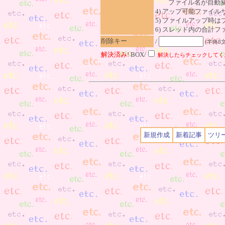
ファイル名が自動変
4) アップ可能ファイル
5) ファイルアップ時
6) スレッド内の合計ファイ
削除キー
/
(半角8
解決済み!
BOX/
解決したらチェックしてく
新規作成
新着記事
ツリ