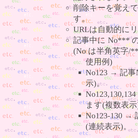
削除キーを覚え
す。
URLは自動的に
記事中に No**
(No は半角英字/*
使用例)
No123 → 
示)。
No123,130,
ます(複数表示
No123-130
(連続表示)。