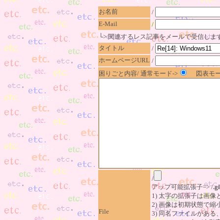
お名前
/
E-Mail
/
└> 関連するレス記事をメールで受信しま
タイトル
/
ホームページURL
/
困りごと内容/ 通常モード->
図表モー
/
アップ可能拡張子=> /
.gi
1) 太字の拡張子は画
2) 画像は初期状態で縮
File
3) 同名ファイルがあ