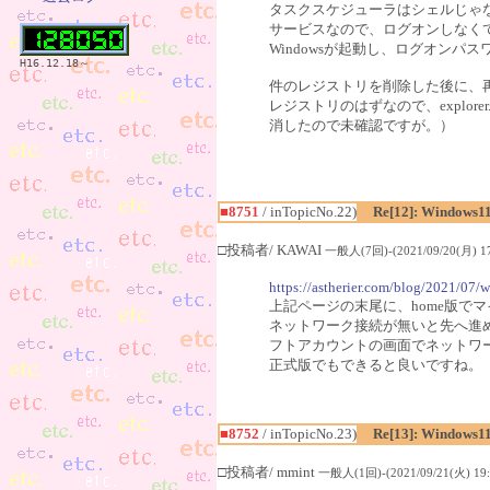
タスクスケジューラはシェルじゃ
サービスなので、ログオンしなく
Windowsが起動し、ログオン
H16.12.18～
件のレジストリを削除した後に、再起動
レジストリのはずなので、explor
消したので未確認ですが。）
■8751
/ inTopicNo.22)
Re[12]: Windows1
□投稿者/ KAWAI
一般人(7回)-(2021/09/20(月) 17
https://astherier.com/blog/2021/07/w
上記ページの末尾に、home版で
ネットワーク接続が無いと先へ進
フトアカウントの画面でネットワ
正式版でもできると良いですね。
■8752
/ inTopicNo.23)
Re[13]: Windows1
□投稿者/ mmint
一般人(1回)-(2021/09/21(火) 19: