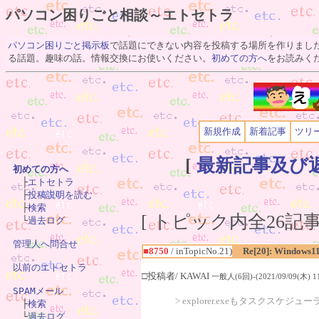
パソコン困りごと相談～エトセトラ
パソコン困りごと掲示板
で話題にできない内容を投稿する場所を作りまし
る話題。趣味の話。情報交換にお使いください。
初めての方へ
をお読みく
新規作成
新着記事
ツリ
[
最新記事及び
初めての方へ

　├
エトセトラ
　├
投稿説明を読む
　├
検索
[ トピック内全26記事(
　└
過去ログ
管理人へ問合せ
■8750
/ inTopicNo.21)
Re[20]: Windows1
以前のエトセトラ
□投稿者/ KAWAI
一般人(6回)-(2021/09/09(木) 11
SPAMメール
> explorer.exeもタスクスケ

　├
検索
　└
過去ログ