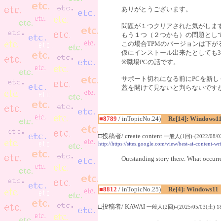
ありがとうございます。
問題が１つクリアされた気がしま
もう１つ（２つかも）の問題として
この場合TPMのバージョンは下
仮にインストール出来たとしても3
※職場PCの話です。
サポート切れになる前にPCを新
蓋を開けて見ないと判らないです
■8789
/ inTopicNo.24)
Re[14]: Windows1
□投稿者/ create content
一般人(1回)-(2022/08/03
http://https://sites.google.com/view/best-ai-content-w
Outstanding story there. What occurre
■8812
/ inTopicNo.25)
Re[4]: Windows11
□投稿者/ KAWAI
一般人(2回)-(2025/05/03(土) 18