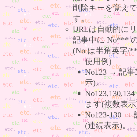
削除キーを覚え
す。
URLは自動的に
記事中に No**
(No は半角英字/*
使用例)
No123 → 
示)。
No123,130,
ます(複数表示
No123-130
(連続表示)。