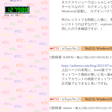
タスクスケジューラはシェルじゃ
サービスなので、ログオンしなく
Windowsが起動し、ログオン
H16.12.18～
件のレジストリを削除した後に、再起動
レジストリのはずなので、explor
消したので未確認ですが。）
■8751
/ inTopicNo.22)
Re[12]: Windows1
□投稿者/ KAWAI
一般人(7回)-(2021/09/20(月) 17
https://astherier.com/blog/2021/07/w
上記ページの末尾に、home版で
ネットワーク接続が無いと先へ進
フトアカウントの画面でネットワ
正式版でもできると良いですね。
■8752
/ inTopicNo.23)
Re[13]: Windows1
□投稿者/ mmint
一般人(1回)-(2021/09/21(火) 19: