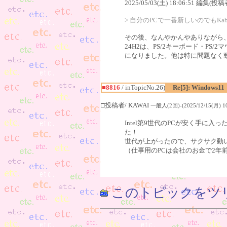
2025/05/03(土) 18:06:51 編集(投稿
> 自分のPCで一番新しいのでもKab
その後、なんやかんやありながら、相変わ
24H2は、PS/2キーボード・P
になりました。他は特に問題なく動い
■8816
/ inTopicNo.26)
Re[5]: Windows11
□投稿者/ KAWAI
一般人(2回)-(2025/12/15(月) 10
Intel第9世代のPCが安く手に入
た！
世代が上がったので、サクサク動
（仕事用のPCは会社のお金で2年
このトピックをツ