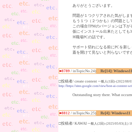
ありがとうございます。
問題が１つクリアされた気がしま
もう１つ（２つかも）の問題として
この場合TPMのバージョンは下
仮にインストール出来たとしても3
※職場PCの話です。
サポート切れになる前にPCを新
蓋を開けて見ないと判らないです
■8789
/ inTopicNo.24)
Re[14]: Windows1
□投稿者/ create content
一般人(1回)-(2022/08/03
http://https://sites.google.com/view/best-ai-content-w
Outstanding story there. What occurre
■8812
/ inTopicNo.25)
Re[4]: Windows11
□投稿者/ KAWAI
一般人(2回)-(2025/05/03(土) 18