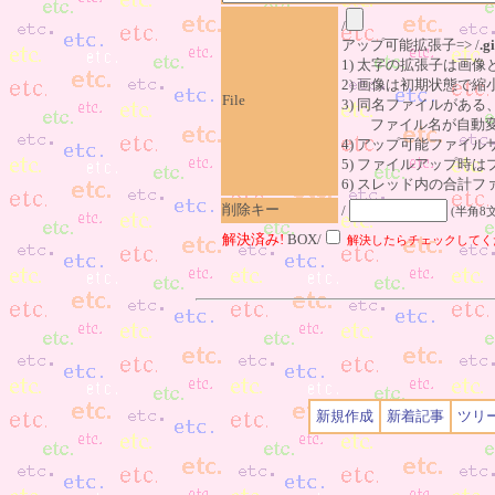
/
アップ可能拡張子=> /
.gi
1) 太字の拡張子は画
2) 画像は初期状態で縮
File
3) 同名ファイルがあ
ファイル名が自動変
4) アップ可能ファイル
5) ファイルアップ時
6) スレッド内の合計ファイ
削除キー
/
(半角8
解決済み!
BOX/
解決したらチェックしてく
新規作成
新着記事
ツリ