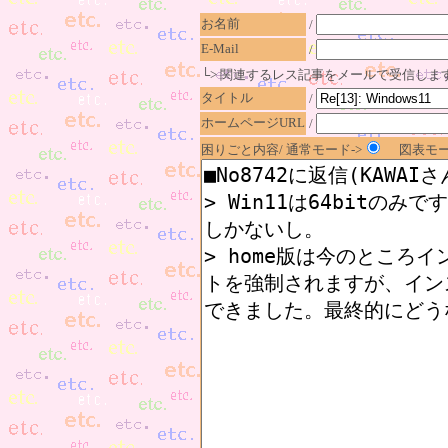
お名前
/
E-Mail
/
└> 関連するレス記事をメールで受信しま
タイトル
/
ホームページURL
/
困りごと内容/ 通常モード->
図表モー