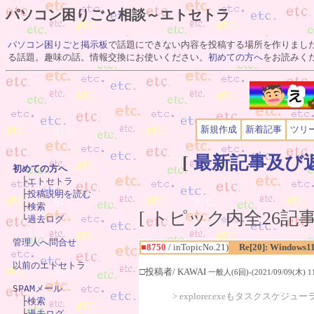
パソコン困りごと相談～エトセトラ
パソコン困りごと掲示板
で話題にできない内容を投稿する場所を作りまし
る話題。趣味の話。情報交換にお使いください。
初めての方へ
をお読みく
新規作成
新着記事
ツリ
[
最新記事及び
初めての方へ

　├
エトセトラ
　├
投稿説明を読む
　├
検索
[ トピック内全26記事(
　└
過去ログ
管理人へ問合せ
■8750
/ inTopicNo.21)
Re[20]: Windows1
以前のエトセトラ
□投稿者/ KAWAI
一般人(6回)-(2021/09/09(木) 11
SPAMメール
> explorer.exeもタスクスケ

　├
検索
　└
過去ログ