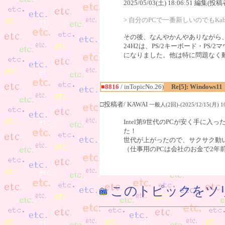
2025/05/03(土) 18:06:51 編集(投稿
> 自分のPCで一番新しいのでもKab
その後、なんやかんやありながら、相変わ
24H2は、PS/2キーボード・P
になりました。他は特に問題なく動い
■8816
/ inTopicNo.26)
Re[5]: Windows11
□投稿者/ KAWAI
一般人(2回)-(2025/12/15(月) 10
Intel第9世代のPCが安く手に入
た！
世代が上がったので、サクサク動
（仕事用のPCは会社のお金で2年
このトピックをツ