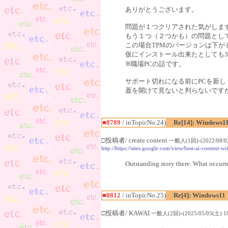
ありがとうございます。
問題が１つクリアされた気がしま
もう１つ（２つかも）の問題として
この場合TPMのバージョンは下
仮にインストール出来たとしても3
※職場PCの話です。
サポート切れになる前にPCを新
蓋を開けて見ないと判らないです
■8789
/ inTopicNo.24)
Re[14]: Windows1
□投稿者/ create content
一般人(1回)-(2022/08/03
http://https://sites.google.com/view/best-ai-content-w
Outstanding story there. What occurre
■8812
/ inTopicNo.25)
Re[4]: Windows11
□投稿者/ KAWAI
一般人(2回)-(2025/05/03(土) 18