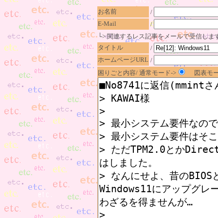
お名前
/
E-Mail
/
└> 関連するレス記事をメールで受信しま
タイトル
/
ホームページURL
/
困りごと内容/ 通常モード->
図表モー