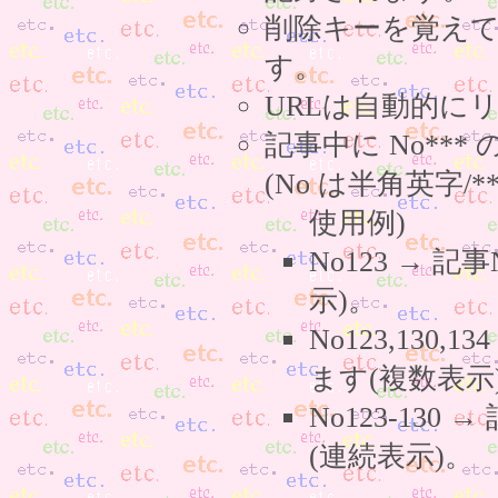
削除キーを覚え
す。
URLは自動的に
記事中に No**
(No は半角英字/*
使用例)
No123 → 
示)。
No123,130,
ます(複数表示
No123-130
(連続表示)。