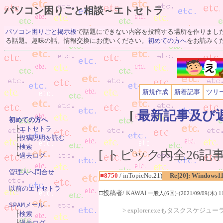
パソコン困りごと相談～エトセトラ
パソコン困りごと掲示板
で話題にできない内容を投稿する場所を作りまし
る話題。趣味の話。情報交換にお使いください。
初めての方へ
をお読みく
新規作成
新着記事
ツリ
[
最新記事及び
初めての方へ

　├
エトセトラ
　├
投稿説明を読む
　├
検索
[ トピック内全26記事(
　└
過去ログ
管理人へ問合せ
■8750
/ inTopicNo.21)
Re[20]: Windows1
以前のエトセトラ
□投稿者/ KAWAI
一般人(6回)-(2021/09/09(木) 11
SPAMメール
> explorer.exeもタスクスケ

　├
検索
　└
過去ログ