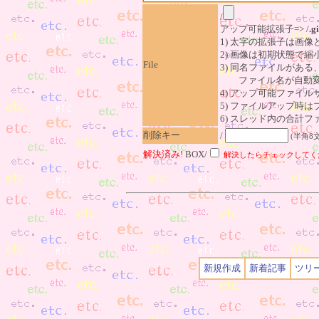
/
アップ可能拡張子=> /
.gi
1) 太字の拡張子は画
2) 画像は初期状態で縮
File
3) 同名ファイルがあ
ファイル名が自動変
4) アップ可能ファイル
5) ファイルアップ時
6) スレッド内の合計ファイ
削除キー
/
(半角8
解決済み!
BOX/
解決したらチェックしてく
新規作成
新着記事
ツリ