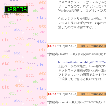
タスクスケジューラはシェルじゃ
サービスなので、ログオンしなく
Windowsが起動し、ログオン
H16.12.18～
件のレジストリを削除した後に、再起動
レジストリのはずなので、explor
消したので未確認ですが。）
■8751
/ inTopicNo.22)
Re[12]: Windows1
□投稿者/ KAWAI
一般人(7回)-(2021/09/20(月) 17
https://astherier.com/blog/2021/07/w
上記ページの末尾に、home版で
ネットワーク接続が無いと先へ進
フトアカウントの画面でネットワ
正式版でもできると良いですね。
■8752
/ inTopicNo.23)
Re[13]: Windows1
□投稿者/ mmint
一般人(1回)-(2021/09/21(火) 19: