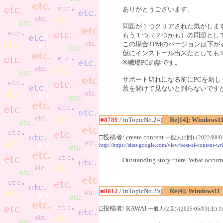
ありがとうございます。
問題が１つクリアされた気がしま
もう１つ（２つかも）の問題として
この場合TPMのバージョンは下
仮にインストール出来たとしても3
※職場PCの話です。
サポート切れになる前にPCを新
蓋を開けて見ないと判らないです
■8789
/ inTopicNo.24)
Re[14]: Windows1
□投稿者/ create content
一般人(1回)-(2022/08/03
http://https://sites.google.com/view/best-ai-content-w
Outstanding story there. What occurre
■8812
/ inTopicNo.25)
Re[4]: Windows11
□投稿者/ KAWAI
一般人(2回)-(2025/05/03(土) 18