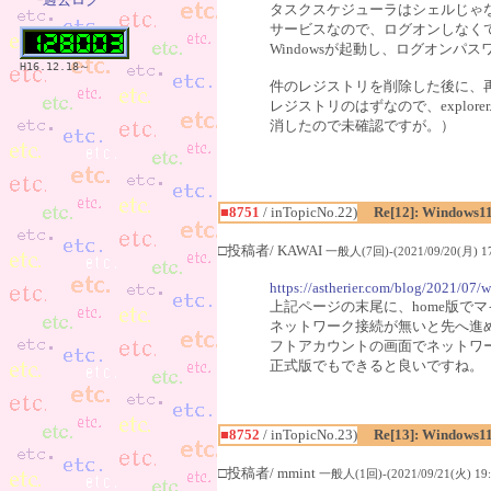
タスクスケジューラはシェルじゃ
サービスなので、ログオンしなく
Windowsが起動し、ログオン
H16.12.18～
件のレジストリを削除した後に、再起動
レジストリのはずなので、explor
消したので未確認ですが。）
■8751
/ inTopicNo.22)
Re[12]: Windows1
□投稿者/ KAWAI
一般人(7回)-(2021/09/20(月) 17
https://astherier.com/blog/2021/07/w
上記ページの末尾に、home版で
ネットワーク接続が無いと先へ進
フトアカウントの画面でネットワ
正式版でもできると良いですね。
■8752
/ inTopicNo.23)
Re[13]: Windows1
□投稿者/ mmint
一般人(1回)-(2021/09/21(火) 19: