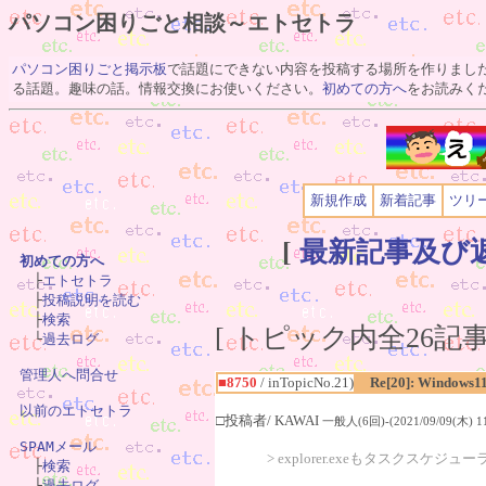
パソコン困りごと相談～エトセトラ
パソコン困りごと掲示板
で話題にできない内容を投稿する場所を作りまし
る話題。趣味の話。情報交換にお使いください。
初めての方へ
をお読みく
新規作成
新着記事
ツリ
[
最新記事及び
初めての方へ

　├
エトセトラ
　├
投稿説明を読む
　├
検索
[ トピック内全26記事(
　└
過去ログ
管理人へ問合せ
■8750
/ inTopicNo.21)
Re[20]: Windows1
以前のエトセトラ
□投稿者/ KAWAI
一般人(6回)-(2021/09/09(木) 11
SPAMメール
> explorer.exeもタスクスケ

　├
検索
　└
過去ログ