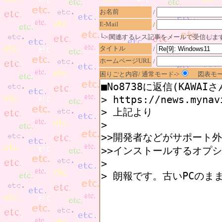
お名前
/
E-Mail
/
└> 関連するレス記事をメールで受信しま
タイトル
/
ホームページURL
/
困りごと内容/ 通常モード->
図表モー