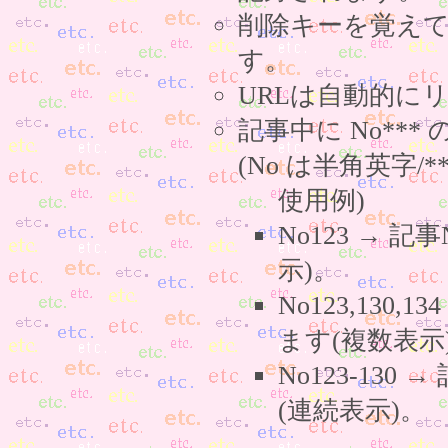
削除キーを覚え
す。
URLは自動的に
記事中に No**
(No は半角英字/*
使用例)
No123 → 
示)。
No123,130,
ます(複数表示
No123-130
(連続表示)。