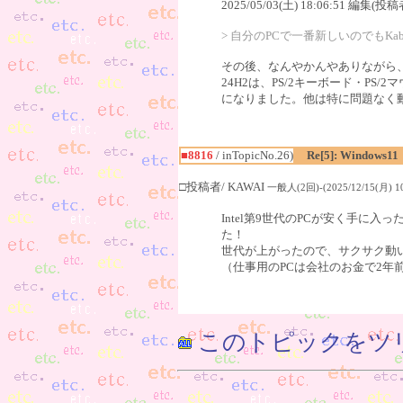
2025/05/03(土) 18:06:51 編集(投稿
> 自分のPCで一番新しいのでもKab
その後、なんやかんやありながら、相変わ
24H2は、PS/2キーボード・P
になりました。他は特に問題なく動い
■8816
/ inTopicNo.26)
Re[5]: Windows11
□投稿者/ KAWAI
一般人(2回)-(2025/12/15(月) 10
Intel第9世代のPCが安く手に入
た！
世代が上がったので、サクサク動
（仕事用のPCは会社のお金で2年
このトピックをツ