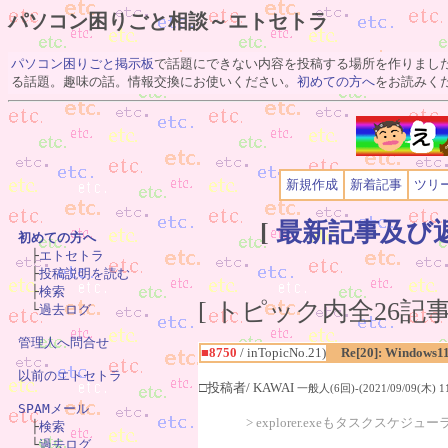
パソコン困りごと相談～エトセトラ
パソコン困りごと掲示板
で話題にできない内容を投稿する場所を作りまし
る話題。趣味の話。情報交換にお使いください。
初めての方へ
をお読みく
新規作成
新着記事
ツリ
[
最新記事及び
初めての方へ

　├
エトセトラ
　├
投稿説明を読む
　├
検索
[ トピック内全26記事(
　└
過去ログ
管理人へ問合せ
■8750
/ inTopicNo.21)
Re[20]: Windows1
以前のエトセトラ
□投稿者/ KAWAI
一般人(6回)-(2021/09/09(木) 11
SPAMメール
> explorer.exeもタスクスケ

　├
検索
　└
過去ログ