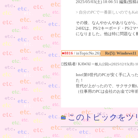
2025/05/03(土) 18:06:51 編集(投稿
> 自分のPCで一番新しいのでもKab
その後、なんやかんやありながら、相変わ
24H2は、PS/2キーボード・P
になりました。他は特に問題なく動い
■8816
/ inTopicNo.26)
Re[5]: Windows11
□投稿者/ KAWAI
一般人(2回)-(2025/12/15(月) 10
Intel第9世代のPCが安く手に入
た！
世代が上がったので、サクサク動
（仕事用のPCは会社のお金で2年
このトピックをツ