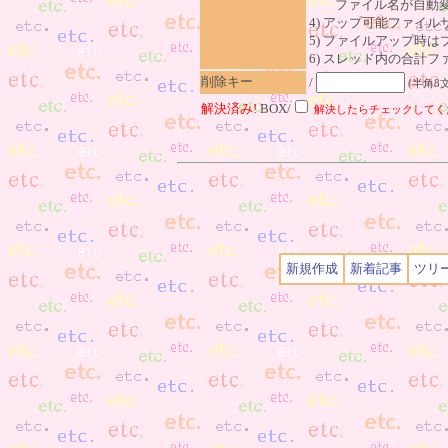
ファイル名が自動変
4) アップ可能ファイル
5) ファイルアップ時
6) スレッド内の合計ファイ
削除キー
/
(半角8
解決済み!
BOX/
解決したらチェックしてく
新規作成
新着記事
ツリ