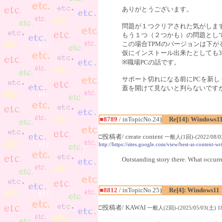
ありがとうございます。
問題が１つクリアされた気がしま
もう１つ（２つかも）の問題として
この場合TPMのバージョンは下
仮にインストール出来たとしても3
※職場PCの話です。
サポート切れになる前にPCを新
蓋を開けて見ないと判らないです
■8789
/ inTopicNo.24)
Re[14]: Windows1
□投稿者/ create content
一般人(1回)-(2022/08/03
http://https://sites.google.com/view/best-ai-content-w
Outstanding story there. What occurre
■8812
/ inTopicNo.25)
Re[4]: Windows11
□投稿者/ KAWAI
一般人(2回)-(2025/05/03(土) 18