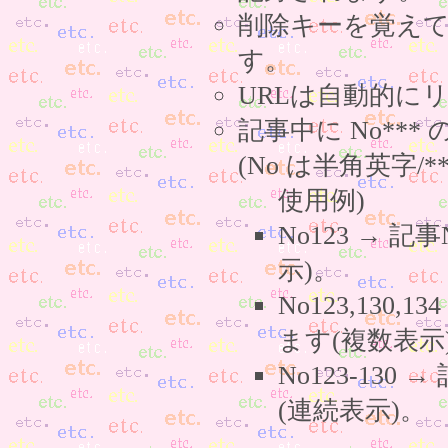
削除キーを覚え
す。
URLは自動的に
記事中に No**
(No は半角英字/*
使用例)
No123 → 
示)。
No123,130,
ます(複数表示
No123-130
(連続表示)。