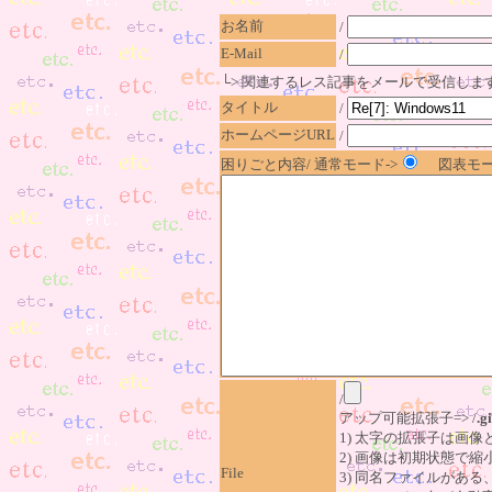
お名前
/
E-Mail
/
└> 関連するレス記事をメールで受信しま
タイトル
/
ホームページURL
/
困りごと内容/ 通常モード->
図表モー
/
アップ可能拡張子=> /
.gi
1) 太字の拡張子は画
2) 画像は初期状態で縮
File
3) 同名ファイルがあ