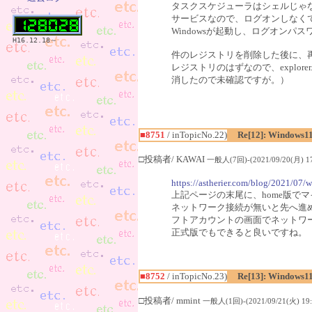
タスクスケジューラはシェルじゃ
サービスなので、ログオンしなく
Windowsが起動し、ログオン
H16.12.18～
件のレジストリを削除した後に、再起動
レジストリのはずなので、explor
消したので未確認ですが。）
■8751
/ inTopicNo.22)
Re[12]: Windows1
□投稿者/ KAWAI
一般人(7回)-(2021/09/20(月) 17
https://astherier.com/blog/2021/07/w
上記ページの末尾に、home版で
ネットワーク接続が無いと先へ進
フトアカウントの画面でネットワ
正式版でもできると良いですね。
■8752
/ inTopicNo.23)
Re[13]: Windows1
□投稿者/ mmint
一般人(1回)-(2021/09/21(火) 19: