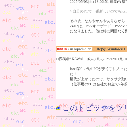
2025/05/03(土) 18:06:51 編集(投稿
> 自分のPCで一番新しいのでもKab
その後、なんやかんやありながら、相変わ
24H2は、PS/2キーボード・P
になりました。他は特に問題なく動い
■8816
/ inTopicNo.26)
Re[5]: Windows11
□投稿者/ KAWAI
一般人(2回)-(2025/12/15(月) 10
Intel第9世代のPCが安く手に入
た！
世代が上がったので、サクサク動
（仕事用のPCは会社のお金で2年
このトピックをツ