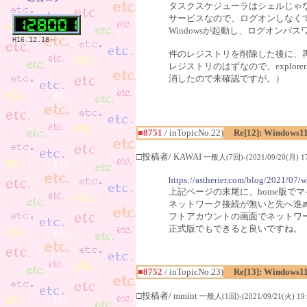
タスクスケジューラはシェルじゃ
サービスなので、ログオンしなく
Windowsが起動し、ログオン
H16.12.18～
件のレジストリを削除した後に、再起動
レジストリのはずなので、explor
消したので未確認ですが。）
■8751
/ inTopicNo.22)
Re[12]: Windows1
□投稿者/ KAWAI
一般人(7回)-(2021/09/20(月) 17
https://astherier.com/blog/2021/07/w
上記ページの末尾に、home版で
ネットワーク接続が無いと先へ進
フトアカウントの画面でネットワ
正式版でもできると良いですね。
■8752
/ inTopicNo.23)
Re[13]: Windows1
□投稿者/ mmint
一般人(1回)-(2021/09/21(火) 19: