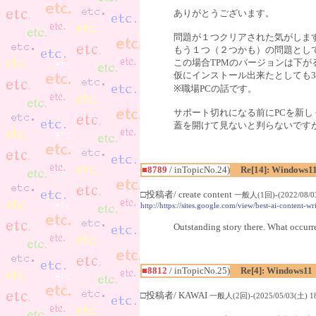
ありがとうございます。
問題が１つクリアされた気がしま
もう１つ（２つかも）の問題として
この場合TPMのバージョンは下
仮にインストール出来たとしても3
※職場PCの話です。
サポート切れになる前にPCを新
蓋を開けて見ないと判らないです
■8789
/ inTopicNo.24)
Re[14]: Windows1
□投稿者/ create content
一般人(1回)-(2022/08/03
http://https://sites.google.com/view/best-ai-content-w
Outstanding story there. What occurre
■8812
/ inTopicNo.25)
Re[4]: Windows11
□投稿者/ KAWAI
一般人(2回)-(2025/05/03(土) 18