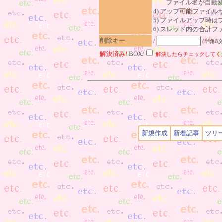
ファイル名が自動変
4) アップ可能ファイル
5) ファイルアップ時
6) スレッド内の合計ファイ
削除キー
/
(半角8
解決済み!
BOX/
解決したらチェックしてく
新規作成
新着記事
ツリ