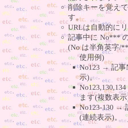
削除キーを覚え
す。
URLは自動的に
記事中に No**
(No は半角英字/*
使用例)
No123 → 
示)。
No123,130,
ます(複数表示
No123-130
(連続表示)。