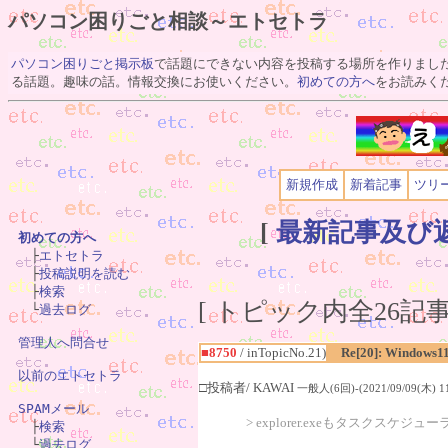
パソコン困りごと相談～エトセトラ
パソコン困りごと掲示板
で話題にできない内容を投稿する場所を作りまし
る話題。趣味の話。情報交換にお使いください。
初めての方へ
をお読みく
新規作成
新着記事
ツリ
[
最新記事及び
初めての方へ

　├
エトセトラ
　├
投稿説明を読む
　├
検索
[ トピック内全26記事(
　└
過去ログ
管理人へ問合せ
■8750
/ inTopicNo.21)
Re[20]: Windows1
以前のエトセトラ
□投稿者/ KAWAI
一般人(6回)-(2021/09/09(木) 11
SPAMメール
> explorer.exeもタスクスケ

　├
検索
　└
過去ログ