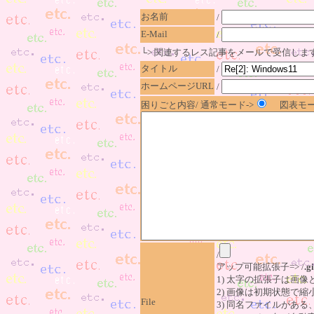
お名前
/
E-Mail
/
└> 関連するレス記事をメールで受信しま
タイトル
/
ホームページURL
/
困りごと内容/ 通常モード->
図表モー
/
アップ可能拡張子=> /
.gi
1) 太字の拡張子は画
2) 画像は初期状態で縮
File
3) 同名ファイルがあ