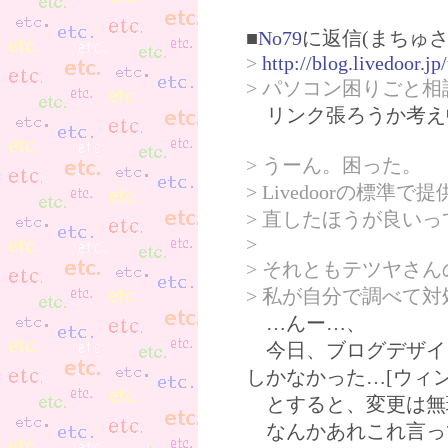
■
No79
に返信(まちゅさ
>
http://blog.livedoor.j
> パソコン困りごと
リンク張ろうか考え
> うーん。困った。
> Livedoorの
> 直したほうが良い
>
> それともテツヤさ
> 私が自分で調べて
…んー…、
今日、ブログデザイ
しかなかった…[ウィ
とすると、変更は無
なんかあれこれ言っ