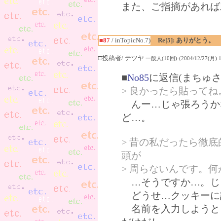
また、ご指摘があれば
■87
/ inTopicNo.7)
Re[5]: ありがとう。
□投稿者/ テツヤ
一般人(10回)-(2004/12/27(月) 15
■
No85
に返信(まちゅさ
> 良かったら貼ってね
んー…じゃ張ろうかな
ど…。
> 昔の私だったら徹
頭が
> 周らないんです。
…そうですか…。じ
どうせ…クッキーに
名前を入力しようと