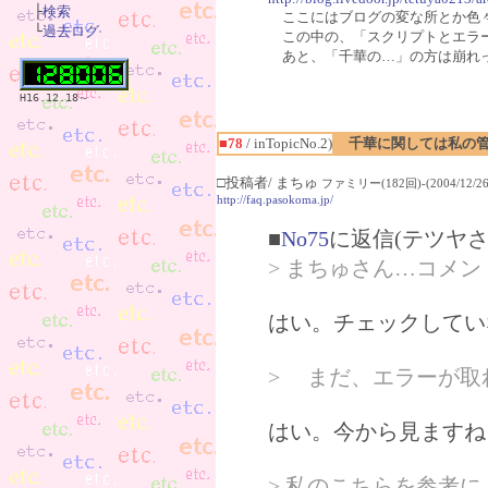

　├
検索
ここにはブログの変な所とか色
　└
過去ログ
この中の、「スクリプトとエラー
あと、「千華の…」の方は崩れ
H16.12.18～
■78
/ inTopicNo.2)
千華に関しては私の
□投稿者/ まちゅ
ファミリー(182回)-(2004/12/26(
http://faq.pasokoma.jp/
■
No75
に返信(テツヤさ
> まちゅさん…コメ
はい。チェックしてい
> まだ、エラーが取
はい。今から見ますね
> 私のこちらを参考に