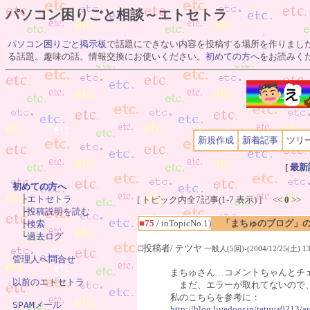
パソコン困りごと相談～エトセトラ
パソコン困りごと掲示板
で話題にできない内容を投稿する場所を作りまし
る話題。趣味の話。情報交換にお使いください。
初めての方へ
をお読みく
新規作成
新着記事
ツリ
[
最新
初めての方へ

　├
エトセトラ
[ トピック内全7記事(1-7 表示) ] <<
0
>>
　├
投稿説明を読む
■75
/ inTopicNo.1)
「まちゅのブログ」
　├
検索
　└
過去ログ
□投稿者/ テツヤ
一般人(5回)-(2004/12/25(土) 13:
管理人へ問合せ
まちゅさん…コメントちゃんとチ
以前のエトセトラ
まだ、エラーが取れてないので
私のこちらを参考に：
SPAMメール
http://blog.livedoor.jp/tetuya0213/