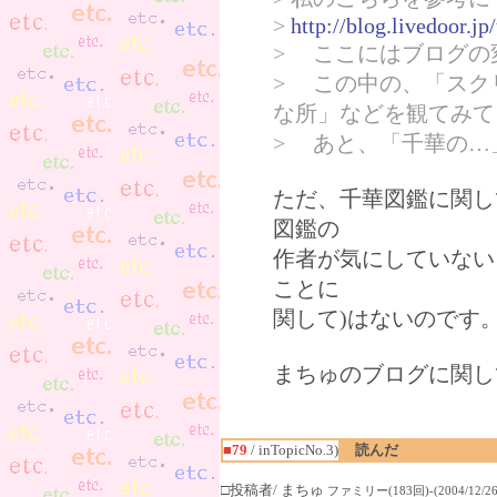
>
http://blog.livedoor.j
> ここにはブログの
> この中の、「スク
な所」などを観てみて
> あと、「千華の…
ただ、千華図鑑に関し
図鑑の
作者が気にしていない
ことに
関して)はないのです
まちゅのブログに関し
■79
/ inTopicNo.3)
読んだ
□投稿者/ まちゅ
ファミリー(183回)-(2004/12/26(