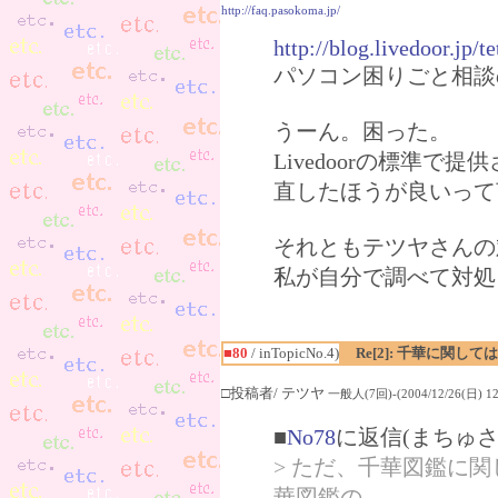
http://faq.pasokoma.jp/
http://blog.livedoor.jp/
パソコン困りごと相談
うーん。困った。
Livedoorの標準
直したほうが良いって
それともテツヤさんの
私が自分で調べて対処
■80
/ inTopicNo.4)
Re[2]: 千華に関し
□投稿者/ テツヤ
一般人(7回)-(2004/12/26(日) 12:
■
No78
に返信(まちゅさ
> ただ、千華図鑑に
華図鑑の