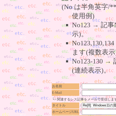
(No は半角英字/*
使用例)
No123 → 
示)。
No123,130,
ます(複数表示
No123-130
(連続表示)。
お名前
/
E-Mail
/
└> 関連するレス記事をメールで受信しま
タイトル
/
ホームページURL
/