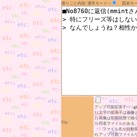
困りごと内容/ 通常モード->
図表モー
/
アップ可能拡張子=> /
.gi
1) 太字の拡張子は画
2) 画像は初期状態で縮
File
3) 同名ファイルがあ
ファイル名が自動変
4) アップ可能ファイル