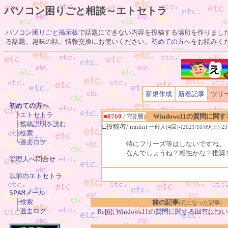
パソコン困りごと相談～エトセトラ
パソコン困りごと掲示板
で話題にできない内容を投稿する場所を作りまし
る話題。趣味の話。情報交換にお使いください。
初めての方へ
をお読みく
新規作成
新着記事
ツリ
初めての方へ

　├
エトセトラ
■8760
/ 7階層)
Windows11の質問に
　├
投稿説明を読む
□投稿者/ mmint
一般人(4回)-(2021/10/09(土) 23:
　├
検索
　└
過去ログ
特にフリーズ等はしないですね。
なんでしょうね？相性かな？推奨
管理人へ問合せ
以前のエトセトラ
SPAMメール

　├
検索
前の記事
(元になった記事)
　└
過去ログ
←Re[6]: Windows11の質問に関する回答につ