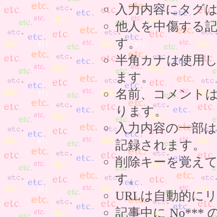
入力内容にタグ
他人を中傷する
す。
半角カナは使用
ます。
名前、コメント
ります。
入力内容の一部
記録されます。
削除キーを覚え
す。
URLは自動的に
記事中に No**