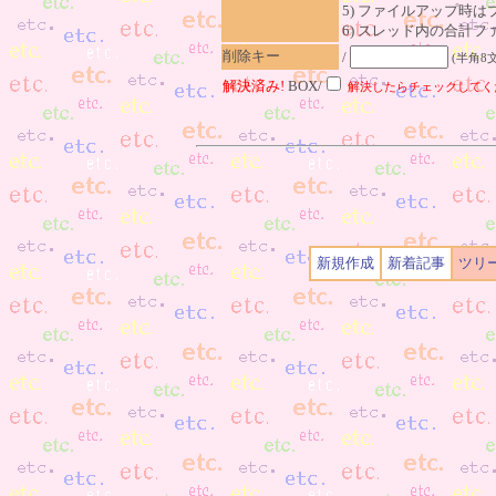
5) ファイルアップ時
6) スレッド内の合計ファイ
削除キー
/
(半角8
解決済み!
BOX/
解決したらチェックしてく
新規作成
新着記事
ツリ