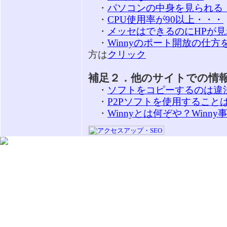
・
パソコンの中身を見られる
・
CPU使用率が90以上・・・
・
メッセはできるのにHPが見れ
・
Winnyのポート開放の仕
方は
クリック
補足２．他のサイトでの情
・
ソフトをコピーするのは違
・
P2Pソフトを使用すること
・
Winnyとは何ぞや？Winny