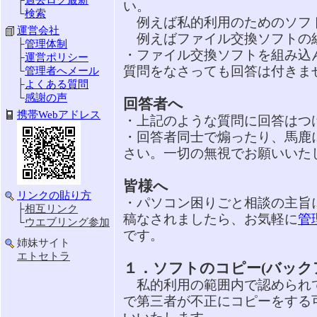
├
過去ログ最新
い。
└
検索
例えば私的利用のためのソフト
運営会社
例えばファイル交換ソフトの組
├
管理体制
・ファイル交換ソフトを組み込
├
運営ポリシー
質問をなさっても回答は付きま
└
管理者へメール
├
よくある質問
└
感謝の声
回答者へ
携帯Webアドレス
・上記のような質問に回答はつ
・回答者同士で煽ったり、馬鹿
さい。一切の無視でお願いいた
皆様へ
リンクの貼り方
・パソコン困りごと相談の主旨
├
相互リンク
稿なされましたら、お気軽に
管
└
ウエブリング参加
です。
姉妹サイト
エトセトラ
１．ソフトのコピー(バック
私的利用の範囲内で認められ
で第三者が不正にコピーをする