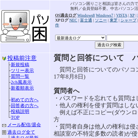
パソコン困りごと相談は皆さんの力
無料／会員登録不要。中古パソコン
OS過去ログ
Windows8
Windows7
|
VISTA
|
XP
|
XPログ
NEC
|
富士通
|
ソニー
|
東芝
|
シャープ
作
質問と回答について 
投稿前注意
├
新規投稿
質問と回答についてのパソコン
├
ツリー表示
17年8月8日)
├
質問一覧
├
2ch風表示
├
新着順表示
質問者へ
│
・パスワードを忘れても質問は
├
初めての方へ
・他人の権利を侵す質問はしな
├
回答者の方へ
例えば不正にコピー(ダウンロー
├
投稿説明
└
TOP
方
メール配信/退会
・質問者自身は他人の権利は侵
過去ログ全て
相談室の不特定多数の読者)が