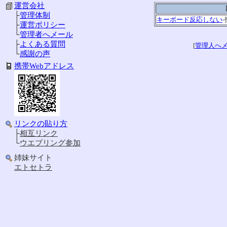
運営会社
├
管理体制
キーボード反応しない
├
運営ポリシー
└
管理者へメール
├
よくある質問
[
管理人へ
└
感謝の声
携帯Webアドレス
リンクの貼り方
├
相互リンク
└
ウエブリング参加
姉妹サイト
エトセトラ