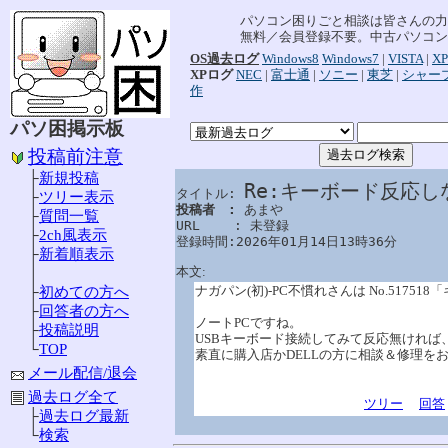
パソコン困りごと相談は皆さんの力
無料／会員登録不要。中古パソコン
OS過去ログ
Windows8
Windows7
|
VISTA
|
XP
XPログ
NEC
|
富士通
|
ソニー
|
東芝
|
シャー
作
パソ困掲示板
投稿前注意
├
新規投稿
Re:キーボード反応し
タイトル: 
├
ツリー表示
投稿者　: 
あまや

├
質問一覧
URL　　 : 未登録

├
2ch風表示
登録時間:2026年01月14日13時36分
├
新着順表示
本文:
│
ナガパン(初)-PC不慣れさんは No.517
├
初めての方へ
├
回答者の方へ
ノートPCですね。
├
投稿説明
USBキーボード接続してみて反応無ければ
└
TOP
素直に購入店かDELLの方に相談＆修理を
メール配信/退会
過去ログ全て
ツリー
回答
├
過去ログ最新
└
検索