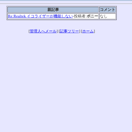
親記事
コメント
Re:Realtek イコライザーが機能しない
-投稿者:
ポニー
なし
[
管理人へメール
] [
記事ツリー
] [
ホーム
]