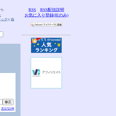
から
RSS
RSS配信説明
お気に入り登録(IEのみ)
c
テック)
|
自
左記以外