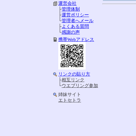
運営会社
├
管理体制
├
運営ポリシー
└
管理者へメール
├
よくある質問
└
感謝の声
携帯Webアドレス
リンクの貼り方
├
相互リンク
└
ウエブリング参加
姉妹サイト
エトセトラ