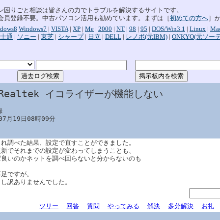
ン困りごと相談は皆さんの力でトラブルを解決するサイトです。
会員登録不要。中古パソコン活用も勧めています。まずは［
初めての方へ
］
dows8
Windows7
|
VISTA
|
XP
|
Me
|
2000
|
NT
|
98
|
95
|
DOS/Win3.1
|
Linux
|
Ma
士通
|
ソニー
|
東芝
|
シャープ
|
日立
|
DELL
|
レノボ(元IBM)
|
ONKYO(元ソー
:Realtek イコライザーが機能しない


07月19日08時09分
これ調べた結果、設定で直すことができました。
更新でそれまでの設定が変わってしまうことも、
ば良いのかネットを調べ回らないと分からないのも
。
不足ですが。
申し訳ありませんでした。
ツリー
回答
質問
やってみる
解決
多分解決
お礼