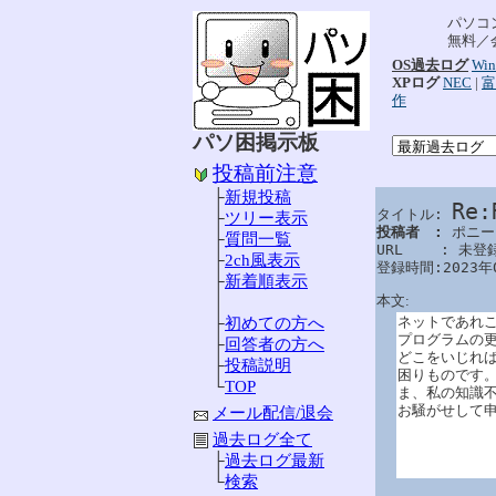
パソコ
無料／
OS過去ログ
Win
XPログ
NEC
|
富
作
パソ困掲示板
投稿前注意
├
新規投稿
Re
タイトル: 
├
ツリー表示
投稿者　: 
ポニー

├
質問一覧
URL　　 : 未登録
├
2ch風表示
登録時間:2023年
├
新着順表示
本文:
│
ネットであれ
├
初めての方へ
プログラムの
├
回答者の方へ
どこをいじれ
├
投稿説明
困りものです
└
TOP
ま、私の知識
お騒がせして
メール配信/退会
過去ログ全て
├
過去ログ最新
└
検索