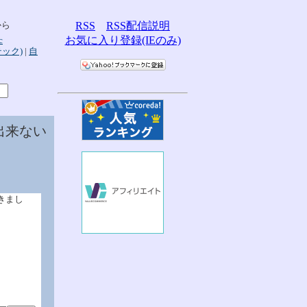
から
RSS
RSS配信説明
お気に入り登録(IEのみ)
c
テック)
|
自
に出来ない
書きまし