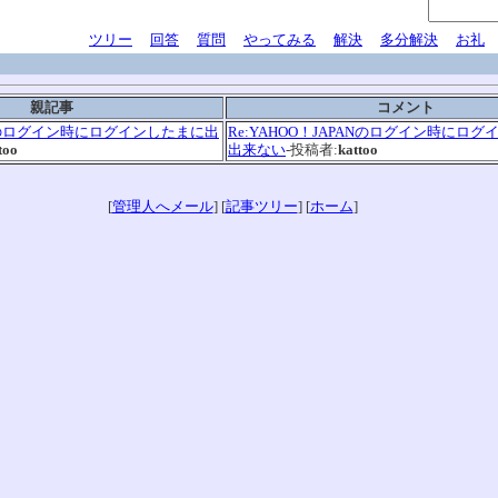
ツリー
回答
質問
やってみる
解決
多分解決
お礼
親記事
コメント
ANのログイン時にログインしたまに出
Re:YAHOO！JAPANのログイン時にロ
too
出来ない
-投稿者:
kattoo
[
管理人へメール
] [
記事ツリー
] [
ホーム
]