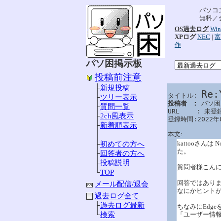
パソコ
無料／
OS過去ログ
Win
XPログ
NEC
|
富
作
パソ困掲示板
投稿前注意
├
新規投稿
Re
タイトル: 
├
ツリー表示
投稿者　: 
パソ困
├
質問一覧
URL　　 : 未登録
├
2ch風表示
登録時間:2022年
├
新着順表示
本文:
│
kattooさん
├
初めての方へ
た。
├
回答者の方へ
├
投稿説明
質問者様こん
└
TOP
回答ではあり
メール配信/退会
なにかヒント
過去ログ全て
├
過去ログ最新
ちなみにEdg
「ユーザー情
└
検索