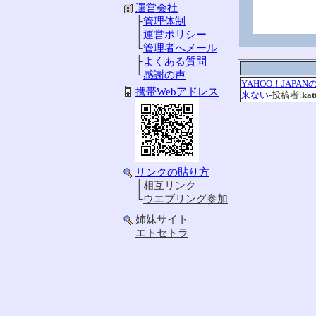
運営会社
├
管理体制
├
運営ポリシー
└
管理者へメール
├
よくある質問
└
感謝の声
YAHOO！JAP
携帯Webアドレス
来ない
-投稿者:
kat
リンクの貼り方
├
相互リンク
└
ウエブリング参加
姉妹サイト
エトセトラ