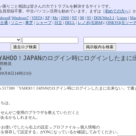
ン困りごと相談は皆さんの力でトラブルを解決するサイトです。
会員登録不要。中古パソコン活用も勧めています。まずは［
初めての方へ
］
dows8
Windows7
|
VISTA
|
XP
|
Me
|
2000
|
NT
|
98
|
95
|
DOS/Win3.1
|
Linux
|
Ma
士通
|
ソニー
|
東芝
|
シャープ
|
日立
|
DELL
|
レノボ(元IBM)
|
ONKYO(元ソー
:YAHOO！JAPANのログイン時にログインしたま
用務員



09月8日16時23分
は No.517380「YAHOO！JAPANのログイン時にログインしたまに出来ない」で
にちは。
ませんがご使用のブラウザを教えていただくと
があるかもしれません。
eをお使いでしたら右上の設定→プロファイル→個人情報の
報を保存して設定する」がONになっているか確認してみてください。