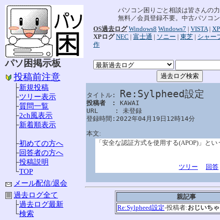
パソコン困りごと相談は皆さんの力
無料／会員登録不要。中古パソコン
OS過去ログ
Windows8
Windows7
|
VISTA
|
XP
XPログ
NEC
|
富士通
|
ソニー
|
東芝
|
シャー
作
パソ困掲示板
投稿前注意
├
新規投稿
Re:Sylpheed設定
タイトル: 
├
ツリー表示
投稿者　: 
KAWAI

├
質問一覧
URL　　 : 未登録

├
2ch風表示
登録時間:2022年04月19日12時14分
├
新着順表示
本文:
│
「安全な認証方式を使用する(APOP)」と
├
初めての方へ
├
回答者の方へ
├
投稿説明
ツリー
回答
└
TOP
メール配信/退会
過去ログ全て
親記事
├
過去ログ最新
Re:Sylpheed設定
-投稿者:
おじいちゃ
└
検索