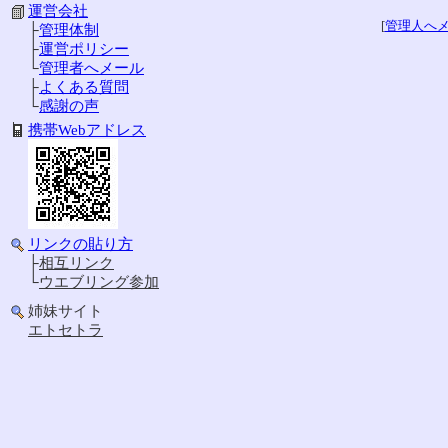
運営会社
[
管理人へ
├
管理体制
├
運営ポリシー
└
管理者へメール
├
よくある質問
└
感謝の声
携帯Webアドレス
リンクの貼り方
├
相互リンク
└
ウエブリング参加
姉妹サイト
エトセトラ