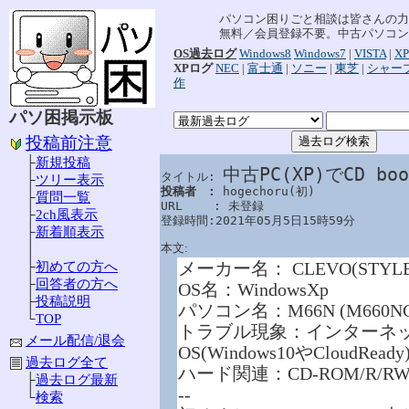
パソコン困りごと相談は皆さんの力
無料／会員登録不要。中古パソコン
OS過去ログ
Windows8
Windows7
|
VISTA
|
XP
XPログ
NEC
|
富士通
|
ソニー
|
東芝
|
シャー
作
パソ困掲示板
投稿前注意
├
新規投稿
中古PC(XP)でCD 
タイトル: 
├
ツリー表示
投稿者　: 
hogechoru(初)

├
質問一覧
URL　　 : 未登録

├
2ch風表示
登録時間:2021年05月5日15時59分
├
新着順表示
本文:
│
メーカー名： CLEVO(STYLE
├
初めての方へ
├
回答者の方へ
OS名：WindowsXp
├
投稿説明
パソコン名：M66N (M660NC
└
TOP
トラブル現象：インターネット
メール配信/退会
OS(Windows10やClou
過去ログ全て
ハード関連：CD-ROM/R/R
├
過去ログ最新
--
└
検索