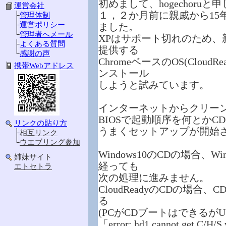
初めまして、hogechoruと
運営会社
１，２か月前に親戚から15年前
├
管理体制
├
運営ポリシー
ました。
└
管理者へメール
XPはサポート切れのため、新たな
├
よくある質問
提供する
└
感謝の声
ChromeベースのOS(Clou
携帯Webアドレス
ンストール
しようと試みています。
インターネットからクリー
BIOSで起動順序を何とか
リンクの貼り方
うまくセットアップが開始
├
相互リンク
└
ウエブリング参加
Windows10のCDの場合、
姉妹サイト
経っても
エトセトラ
次の処理に進みません。
CloudReadyのCDの場
る
(PCがCDブートはできるが
「error: hd1 cannot get C