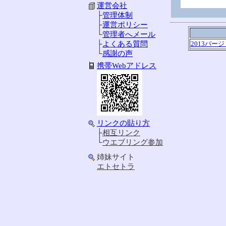
運営会社
├
管理体制
├
運営ポリシー
└
管理者へメール
├
よくある質問
2013バー
└
感謝の声
携帯Webアドレス
リンクの貼り方
├
相互リンク
└
ウエブリング参加
姉妹サイト
エトセトラ