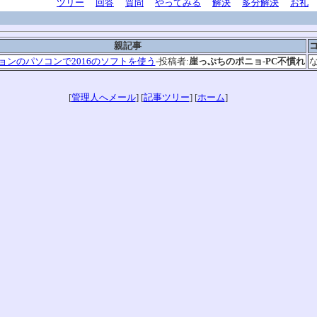
ツリー
回答
質問
やってみる
解決
多分解決
お礼
親記事
ジョンのパソコンで2016のソフトを使う
-投稿者:
崖っぷちのポニョ-PC不慣れ
[
管理人へメール
] [
記事ツリー
] [
ホーム
]