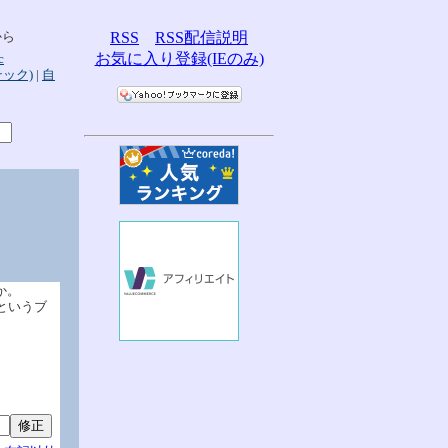
から
RSS
RSS配信説明
お気に入り登録(IEのみ)
c
テック)
|
自
う
か。
geというブ