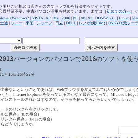
ン困りごと相談は皆さんの力でトラブルを解決するサイトです。
会員登録不要。中古パソコン活用も勧めています。まずは［
初めての方へ
］
dows8
Windows7
|
VISTA
|
XP
|
Me
|
2000
|
NT
|
98
|
95
|
DOS/Win3.1
|
Linux
|
Ma
士通
|
ソニー
|
東芝
|
シャープ
|
日立
|
DELL
|
レノボ(元IBM)
|
ONKYO(元ソー
:2013バージョンのパソコンで2016のソフトを使


01月15日16時57分
出来ないということであれば、Webブラウザを変えてみてはいかがでしょう
というと、Internet Explorer を使っているのかな？最近になって、Microsoft Ed
でインストールされたはずなので、そちらを使ってみたらいかがでしょうか。
ロードのリンクを右クリックして、
ルに保存」(IEの場合)
リンクを保存」(Edgeの場合)
たらどうでしょうか。