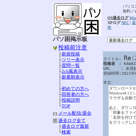
パソコ
無料／
OS過去ログ
Win
XPログ
NEC
|
富
作
パソ困掲示板
投稿前注意
├
新規投稿
Re
タイトル: 
├
ツリー表示
投稿者　: 
KAWAI

├
質問一覧
URL　　 : 未登録
├
2ch風表示
登録時間:2021年
├
新着順表示
本文:
│
ダウンロードが
├
初めての方へ
Windows8.1
├
回答者の方へ
ラウザも自動
├
投稿説明
└
TOP
あと、ダウン
「対象をファイ
メール配信/退会
「名前を付けて
過去ログ全て
をクリックし
├
過去ログ最新
└
検索