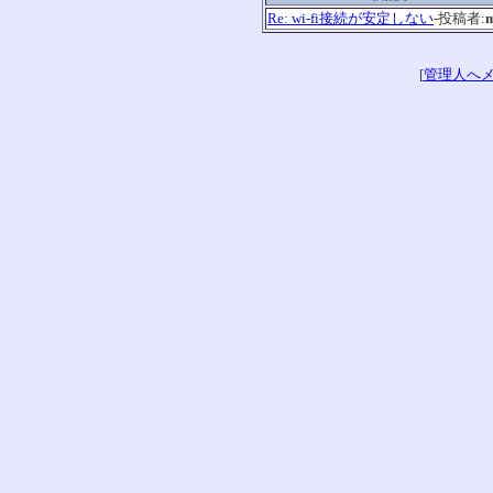
Re: wi-fi接続が安定しない
-投稿者:
[
管理人へ