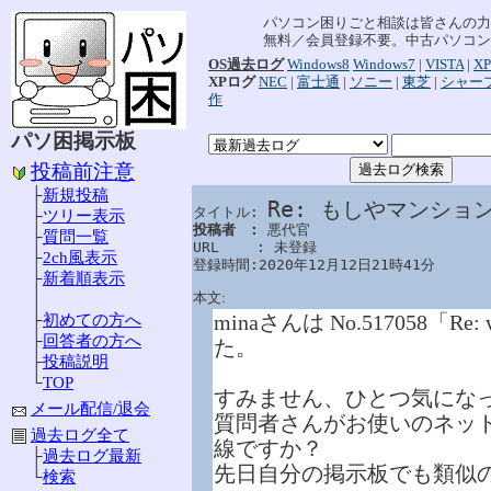
パソコン困りごと相談は皆さんの力
無料／会員登録不要。中古パソコン
OS過去ログ
Windows8
Windows7
|
VISTA
|
XP
XPログ
NEC
|
富士通
|
ソニー
|
東芝
|
シャー
作
パソ困掲示板
投稿前注意
├
新規投稿
Re: もしやマンショ
タイトル: 
├
ツリー表示
投稿者　: 
悪代官

├
質問一覧
URL　　 : 未登録

├
2ch風表示
登録時間:2020年12月12日21時41分
├
新着順表示
本文:
│
minaさんは No.517058「
├
初めての方へ
├
回答者の方へ
た。
├
投稿説明
└
TOP
すみません、ひとつ気にな
メール配信/退会
質問者さんがお使いのネッ
過去ログ全て
線ですか？
├
過去ログ最新
先日自分の掲示板でも類似
└
検索