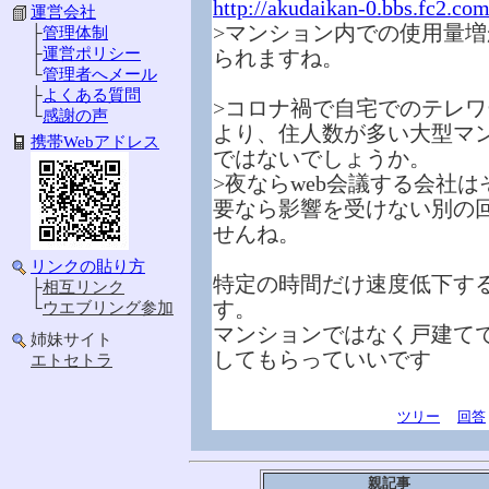
http://akudaikan-0.bbs.fc2.c
運営会社
>マンション内での使用量
├
管理体制
├
運営ポリシー
られますね。
└
管理者へメール
├
よくある質問
>コロナ禍で自宅でのテレワ
└
感謝の声
より、住人数が多い大型マ
携帯Webアドレス
ではないでしょうか。
>夜ならweb会議する会社
要なら影響を受けない別の
せんね。
リンクの貼り方
特定の時間だけ速度低下す
├
相互リンク
す。
└
ウエブリング参加
マンションではなく戸建て
姉妹サイト
してもらっていいです
エトセトラ
ツリー
回答
親記事