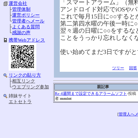
「スマートアラーム」（無料
運営会社
アンドロイド対応でiOSや
├
管理体制
├
運営ポリシー
これで毎月15日に○○すると
└
管理者へメール
第二第四水曜の午後一時に○
├
よくある質問
翌々週の日曜に○○をするな
└
感謝の声
ことをうっかり忘れしなく
携帯Webアドレス
使い始めてまだ3日ですが
ツリー
回答
リンクの貼り方
├
相互リンク
└
ウエブリング参加
親記事
Re:4週間まで設定できるアラームソフト
-投稿
姉妹サイト
者:
mmint
エトセトラ
[
管理人へ