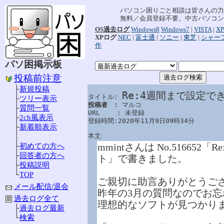
パソコン困りごと相談は皆さんの力
無料／会員登録不要。中古パソコン
OS過去ログ
Windows8
Windows7
|
VISTA
|
XP
XPログ
NEC
|
富士通
|
ソニー
|
東芝
|
シャー
作
パソ困掲示板
投稿前注意
├
新規投稿
Re:4週間まで設定で
タイトル: 
├
ツリー表示
投稿者　: 
マルコ

├
質問一覧
URL　　 : 未登録

├
2ch風表示
登録時間:2020年11月9日09時34分
├
新着順表示
本文:
│
mmintさんは No.5166
├
初めての方へ
├
回答者の方へ
ト」で書きました。
├
投稿説明
└
TOP
ご親切に助言ありがとうご
メール配信/退会
昨年の3月の質問なのでお
過去ログ全て
理想的なソフトが見つかり
├
過去ログ最新
└
検索