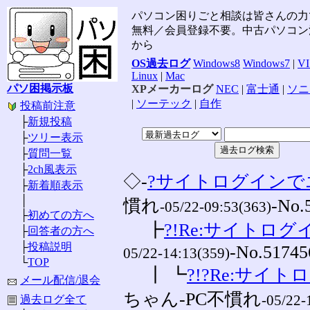
パソコン困りごと相談は皆さんの力
無料／会員登録不要。中古パソコン
から
OS過去ログ
Windows8
Windows7
|
V
Linux
|
Mac
パソ困掲示板
XPメーカーログ
NEC
|
富士通
|
ソニ
|
ソーテック
|
自作
投稿前注意
├
新規投稿
├
ツリー表示
├
質問一覧
├
2ch風表示
◇-
?サイトログインで
├
新着順表示
│
慣れ
-No.
-05/22-09:53(363)
├
初めての方へ
┣
?!Re:サイトログ
├
回答者の方へ
├
投稿説明
-No.51745
05/22-14:13(359)
└
TOP
┃ ┗
?!?Re:サイ
メール配信/退会
ちゃん-PC不慣れ
-05/22-
過去ログ全て