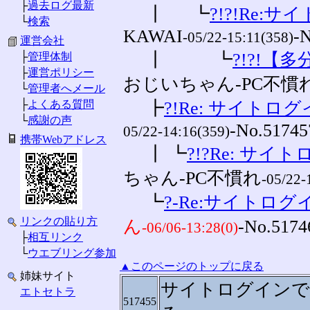
├
過去ログ最新
┃ ┗
?!?!Re:
└
検索
KAWAI
-
-05/22-15:11(358)
運営会社
┃ ┗
?!?!【
├
管理体制
├
運営ポリシー
おじいちゃん-PC不慣
└
管理者へメール
├
よくある質問
┣
?!Re: サイトロ
└
感謝の声
-No.51745
05/22-14:16(359)
携帯Webアドレス
┃ ┗
?!?Re: サイ
ちゃん-PC不慣れ
-05/22-
┗
?-Re:サイトログ
リンクの貼り方
ん
-No.5174
-06/06-13:28(0)
├
相互リンク
└
ウエブリング参加
▲このページのトップに戻る
姉妹サイト
サイトログインで
エトセトラ
517455