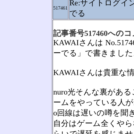
Re:サイトログイ
517461
でる
記事番号517460への
KAWAIさんは No.5
ーでる」で書きました
KAWAIさんは貴重
nuro光そんな裏があ
ームをやっている人がn
o回線は遅いの噂を聞
自分はゲーム全くやら
らいで遅延を感じませ