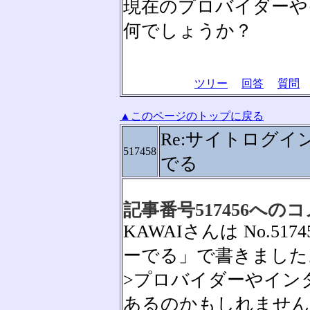
現在のプロバイダーや
何でしょうか？
ツリー
回答
質問
▲このページのトップに戻る
Re:サイトログイ
517458
でる
記事番号517456への
KAWAIさんは No.5
ーでる」で書きました
>プロバイダーやイン
あるのかもしれません