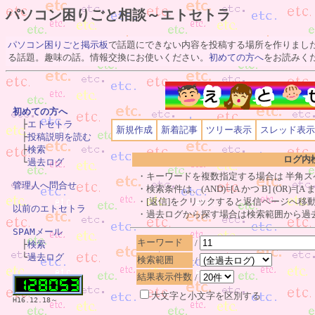
パソコン困りごと相談～エトセトラ
パソコン困りごと掲示板
で話題にできない内容を投稿する場所を作りまし
る話題。趣味の話。情報交換にお使いください。
初めての方へ
をお読みく
初めての方へ

　├
エトセトラ
新規作成
新着記事
ツリー表示
スレッド表示
　├
投稿説明を読む
　├
検索
ログ内
　└
過去ログ
・キーワードを複数指定する場合は 半角ス
管理人へ問合せ
・検索条件は、(AND)=[A かつ B] (OR)=[
・[返信]をクリックすると返信ページへ移動
以前のエトセトラ
・過去ログから探す場合は検索範囲から過
SPAMメール
キーワード
/

　├
検索
　└
過去ログ
検索範囲
/
結果表示件数
/
大文字と小文字を区別する
H16.12.18～