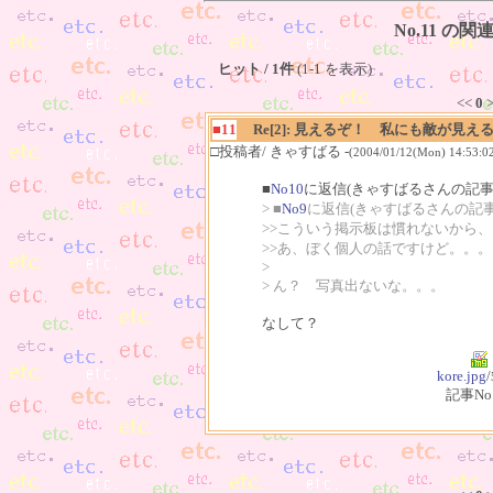
No.11 の
ヒット / 1件
(1-1 を表示)
<<
0
>
■11
Re[2]: 見えるぞ！ 私にも敵が見え
□投稿者/ きゃすばる -
(2004/01/12(Mon) 14:53:0
■
No10
に返信(きゃすばるさんの記事
> ■
No9
に返信(きゃすばるさんの記事
>>こういう掲示板は慣れないから
>>あ、ぼく個人の話ですけど。。。
>
> ん？ 写真出ないな。。。
なして？
kore.jpg
/
記事No