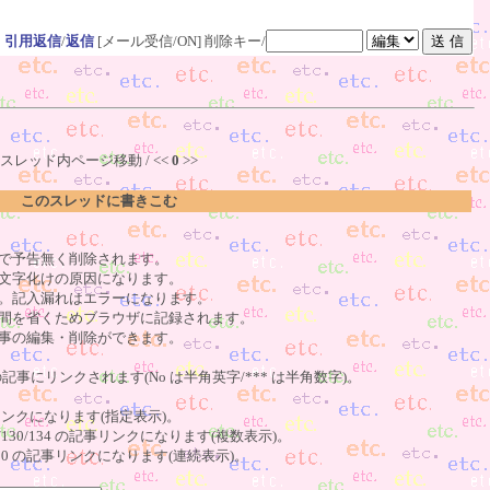
引用返信
/
返信
[メール受信/ON]
削除キー/
スレッド内ページ移動 / <<
0
>>
このスレッドに書きこむ
で予告無く削除されます。
文字化けの原因になります。
。記入漏れはエラーになります。
間を省くためブラウザに記録されます。
事の編集・削除ができます。
の記事にリンクされます(No は半角英字/*** は半角数字)。
記事リンクになります(指定表示)。
o123/130/134 の記事リンクになります(複数表示)。
23～130 の記事リンクになります(連続表示)。