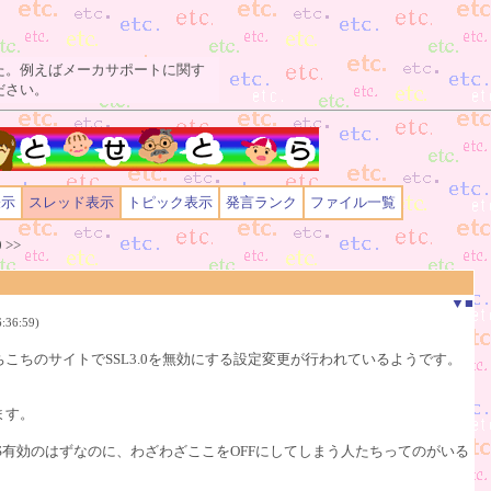
た。例えばメーカサポートに関す
ださい。
表示
スレッド表示
トピック表示
発言ランク
ファイル一覧
0
>>
▼
■
:36:59)
あちこちのサイトでSSL3.0を無効にする設定変更が行われているようです。
ます。
S有効のはずなのに、わざわざここをOFFにしてしまう人たちってのがいる