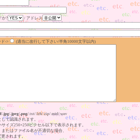
すか?
/ アドレス
ド->
(適当に改行して下さい/半角10000文字以内)
f
/
.jpg
/
.jpeg
/
.png
/.txt/.lzh/.zip/.mid/.wav
像として認識されます。
小サイズ250×250ピクセル以下で表示されます。
る、またはファイル名が不適切な場合、
更されます。