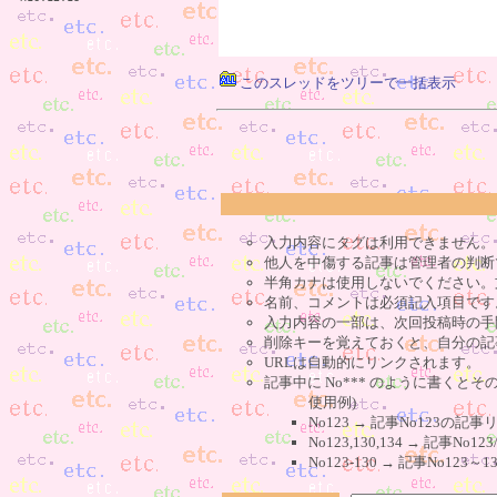
このスレッドをツリーで一括表示
入力内容にタグは利用できません。
他人を中傷する記事は管理者の判断
半角カナは使用しないでください。
名前、コメントは必須記入項目です
入力内容の一部は、次回投稿時の手
削除キーを覚えておくと、自分の記
URLは自動的にリンクされます。
記事中に No*** のように書くとそ
使用例)
No123 → 記事No123の
No123,130,134 → 記事N
No123-130 → 記事No1