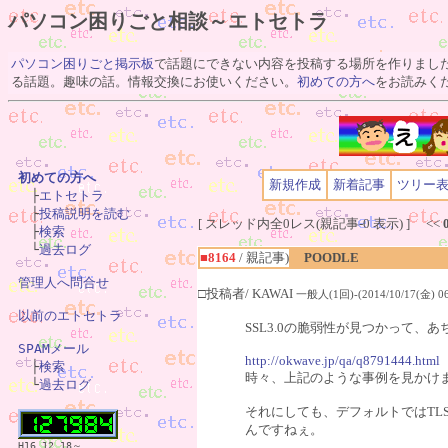
パソコン困りごと相談～エトセトラ
パソコン困りごと掲示板
で話題にできない内容を投稿する場所を作りまし
る話題。趣味の話。情報交換にお使いください。
初めての方へ
をお読みく
初めての方へ
新規作成
新着記事
ツリー

　├
エトセトラ
　├
投稿説明を読む
[ スレッド内全0レス(親記事-0 表示) ] <<
　├
検索
　└
過去ログ
■8164
/ 親記事)
POODLE
管理人へ問合せ
□投稿者/ KAWAI
一般人(1回)-(2014/10/17(金) 06
以前のエトセトラ
SSL3.0の脆弱性が見つかって、
SPAMメール
http://okwave.jp/qa/q8791444.html

　├
検索
時々、上記のような事例を見かけ
　└
過去ログ
それにしても、デフォルトではTL
んですねぇ。
H16.12.18～