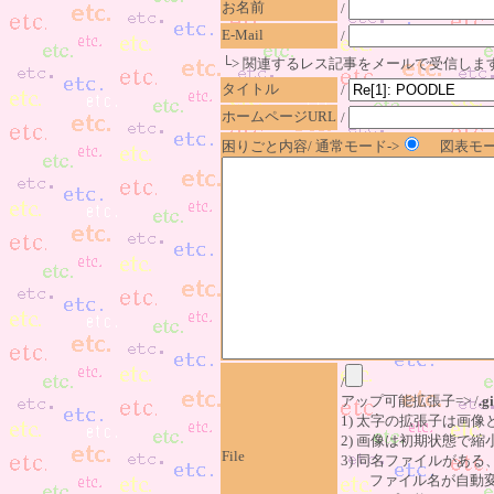
お名前
/
E-Mail
/
└> 関連するレス記事をメールで受信しま
タイトル
/
ホームページURL
/
困りごと内容/ 通常モード->
図表モー
/
アップ可能拡張子=> /
.gi
1) 太字の拡張子は画
2) 画像は初期状態で縮
File
3) 同名ファイルがあ
ファイル名が自動変