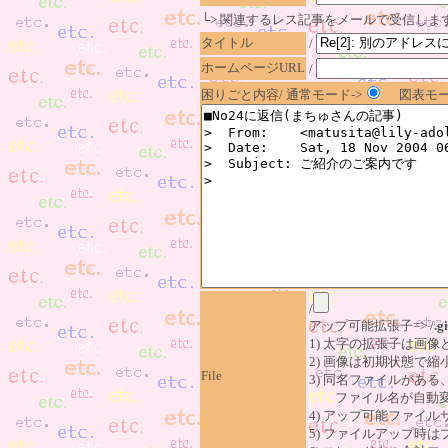
└> 関連するレス記事をメールで受信しま
タイトル
/
ホームページURL
/
困りごと内容/ 通常モード->
図表モー
/
アップ可能拡張子=> /
.gi
1) 太字の拡張子は画
2) 画像は初期状態で縮
File
3) 同名ファイルがあ
ファイル名が自動変
4) アップ可能ファイル
5) ファイルアップ時