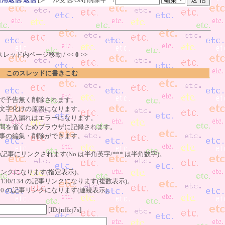
スレッド内ページ移動 / <<
0
>>
このスレッドに書きこむ
で予告無く削除されます。
文字化けの原因になります。
。記入漏れはエラーになります。
間を省くためブラウザに記録されます。
事の編集・削除ができます。
の記事にリンクされます(No は半角英字/*** は半角数字)。
記事リンクになります(指定表示)。
o123/130/134 の記事リンクになります(複数表示)。
23～130 の記事リンクになります(連続表示)。
[ID:jnffzj7s]