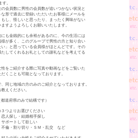
ます。
の会員数に男性の会員数が追いつかない状況と
うな形で過去に登録いただいたお客様にメールを
。もし、怪しいと思ったり、まったく興味がない
いますようよろしくお願いいたします。
にも金銭的にも余裕があるのに、今の生活には
員様が多く、このグループで男性の方と知り合い
たい」と思っている会員様がほとんどです。その
満たしてくれるお礼としての謝礼などを考えてる
性をご紹介する際に写真や動画などをご覧いた
ただくことも可能となっております。
、同じ地域の方のみのご紹介となっております。
お教えください。
（都道府県のみで結構です）
の３つよりお選びください
恋人探し・結婚相手探し
ポートして欲しい
倫・割り切り・ＳＭ・乱交 など
好みの近い女性をご紹介させていただきます。