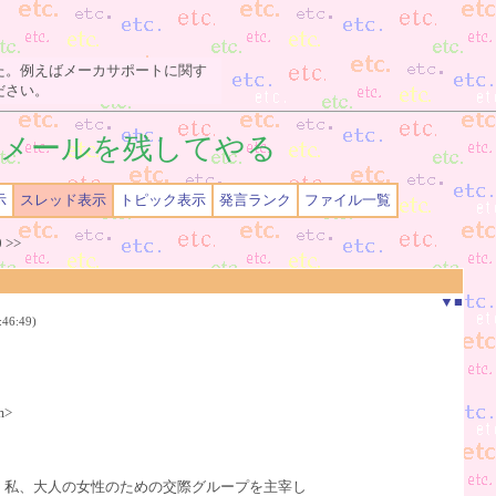
た。例えばメーカサポートに関す
ださい。
メールを残してやる
示
スレッド表示
トピック表示
発言ランク
ファイル一覧
0
>>
▼
■
46:49)
m>
私、大人の女性のための交際グループを主宰し