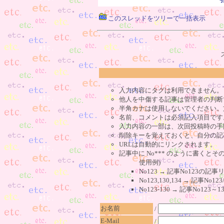
このスレッドをツリーで一括表示
入力内容にタグは利用できません。
他人を中傷する記事は管理者の判断
半角カナは使用しないでください。
名前、コメントは必須記入項目です
入力内容の一部は、次回投稿時の手
削除キーを覚えておくと、自分の記
URLは自動的にリンクされます。
記事中に No*** のように書くとそ
使用例)
No123 → 記事No123の
No123,130,134 → 記事N
No123-130 → 記事No1
お名前
/
E-Mail
/