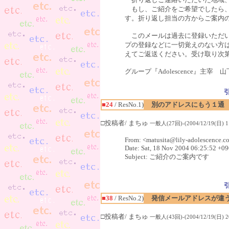
もし、ご紹介をご希望でしたら、
す。折り返し担当の方からご案内
このメールは過去に登録いただい
プの登録などに一切覚えのない方
えてご返送ください。受け取り次
グループ『Adolescence』主宰 山
■24
/ ResNo.1)
別のアドレスにもう１通
□投稿者/ まちゅ
一般人(27回)-(2004/12/19(日) 11
From: <matusita@lily-adolescence.c
Date: Sat, 18 Nov 2004 06:25:52 +0
Subject: ご紹介のご案内です
■38
/ ResNo.2)
発信メールアドレスが違
□投稿者/ まちゅ
一般人(43回)-(2004/12/19(日) 20