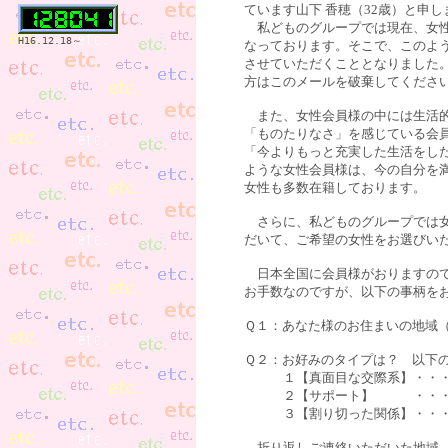
ています山下 香穂（32歳）と申し
私どものグループでは現在、女性
H16.12.18～
なっております。そこで、このよ
させていただくこととなりました
方はこのメールを破棄してくださ
また、女性会員様の中には生活的
「ものたりなさ」を感じている会
「今よりもっと充実した生活をし
ような女性会員様は、今の自分を
女性も多数在籍しております。
さらに、私どものグループでは女
だいて、ご希望の女性をお選びい
日本全国に会員様がおりますので
お手数なのですが、以下の事柄を
Ｑ１：あなた様のお住まいの地域
Ｑ２：お好みのタイプは？ 以下
１【真面目な交際系】・・・
２【サポート】 ・・・サ
３【割り切った関係】・・・不
折り返しご連絡いただいた地域、