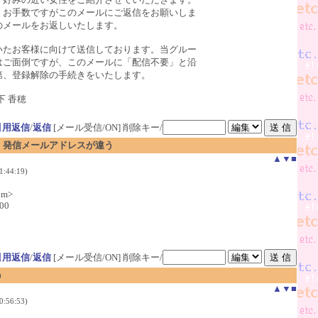
お手数ですがこのメールにご返信をお願いしま
のメールをお返しいたします。
たお客様に向けて送信しております。当グルー
はご面倒ですが、このメールに「配信不要」と沿
第、登録解除の手続きをいたします。
下 香穂
引用返信
/
返信
[メール受信/ON]
削除キー/
 発信メールアドレスが違う
▲
▼
■
:44:19)
om>
900
引用返信
/
返信
[メール受信/ON]
削除キー/
う
▲
▼
■
:56:53)