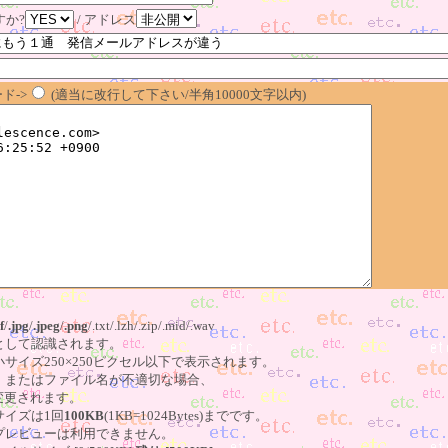
すか?
/ アドレス
ド->
(適当に改行して下さい/半角10000文字以内)
f
/
.jpg
/
.jpeg
/
.png
/.txt/.lzh/.zip/.mid/.wav
像として認識されます。
小サイズ250×250ピクセル以下で表示されます。
る、またはファイル名が不適切な場合、
更されます。
サイズは1回
100KB
(1KB=1024Bytes)までです。
はプレビューは利用できません。