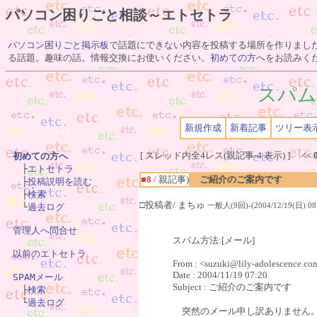
パソコン困りごと相談～エトセトラ
パソコン困りごと掲示板
で話題にできない内容を投稿する場所を作りまし
る話題。趣味の話。情報交換にお使いください。
初めての方へ
をお読みく
スパム
新規作成
新着記事
ツリー表
[ スレッド内全4レス(親記事-4 表示) ] <<
初めての方へ

　├
エトセトラ
■8
/ 親記事)
ご紹介のご案内です
　├
投稿説明を読む
　├
検索
□投稿者/ まちゅ
一般人(9回)-(2004/12/19(日) 08:
　└
過去ログ
管理人へ問合せ
スパム方法:[メール]
以前のエトセトラ
From : <suzuki@lily-adolescence.co
Date : 2004/11/19 07:20
SPAMメール
Subject : ご紹介のご案内です

　├
検索
　└
過去ログ
突然のメール申し訳ありません。