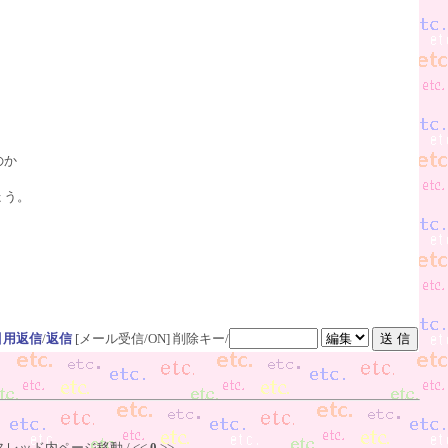
のか
ょう。
引用返信
/
返信
[メール受信/ON]
削除キー/
スレッド内ページ移動 / <<
0
>>