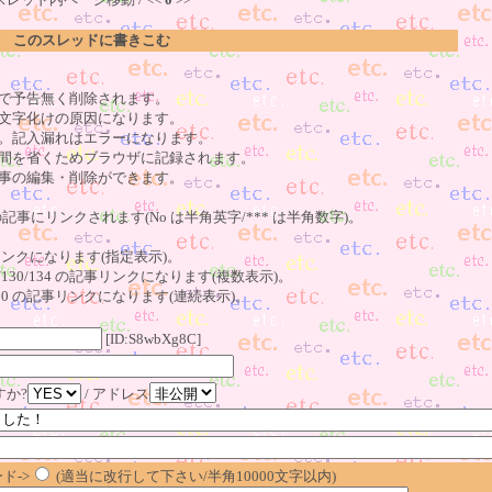
このスレッドに書きこむ
で予告無く削除されます。
文字化けの原因になります。
。記入漏れはエラーになります。
間を省くためブラウザに記録されます。
事の編集・削除ができます。
の記事にリンクされます(No は半角英字/*** は半角数字)。
記事リンクになります(指定表示)。
o123/130/134 の記事リンクになります(複数表示)。
23～130 の記事リンクになります(連続表示)。
[ID:S8wbXg8C]
すか?
/ アドレス
ド->
(適当に改行して下さい/半角10000文字以内)