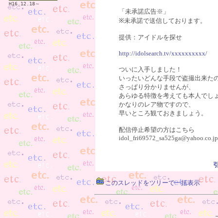
H16.12.18～
「未承諾広告※」
※未承諾で送信しております。
提供：アイドルを探せ
http://idolsearch.tv/xxxxxxxxxx/
ついに入手しました！
いったいどんな手段で盗撮出来た
さっぱり分かりませんが、
あらゆる特徴を考えても本人でし
かなりのレア物ですので、
早いところ観ておきましょう。
配信停止希望の方はこちら
idol_fri69572_sa525ga@yahoo.co.jp
このスレッドをツリーで一括表示