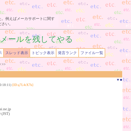
た。例えばメーカサポートに関す
ださい。
メールを残してやる
示
スレッド表示
トピック表示
発言ランク
ファイル一覧
0
>>
▼
■
:18:11)
[ID:q7L4rX7h]
.ne.jp
 (JST)