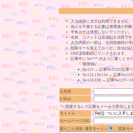
入力内容にタグは利用できません。
他人を中傷する記事は管理者の判断
半角カナは使用しないでください。
名前、コメントは必須記入項目です
入力内容の一部は、次回投稿時の手
削除キーを覚えておくと、自分の記
URLは自動的にリンクされます。
記事中に No*** のように書くとそ
使用例)
No123 → 記事No123の
No123,130,134 → 記事N
No123-130 → 記事No1
お名前
/
E-Mail
/
└> 関連するレス記事をメールで受信しま
タイトル
/
ホームページURL
/
困りごと内容/ 通常モード->
図表モー