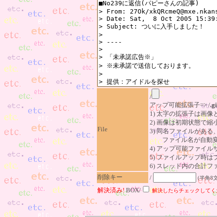
/
アップ可能拡張子=> /
.gi
1) 太字の拡張子は画
2) 画像は初期状態で縮
File
3) 同名ファイルがあ
ファイル名が自動変
4) アップ可能ファイル
5) ファイルアップ時
6) スレッド内の合計ファイ
削除キー
/
(半角8
解決済み!
BOX/
解決したらチェックしてく