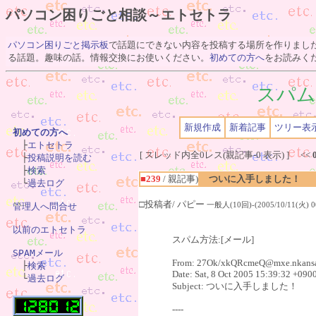
パソコン困りごと相談～エトセトラ
パソコン困りごと掲示板
で話題にできない内容を投稿する場所を作りまし
る話題。趣味の話。情報交換にお使いください。
初めての方へ
をお読みく
スパム
新規作成
新着記事
ツリー表
初めての方へ

　├
エトセトラ
[ スレッド内全0レス(親記事-0 表示) ] <<
　├
投稿説明を読む
　├
検索
■239
/ 親記事)
ついに入手しました！
　└
過去ログ
□投稿者/ パピー
一般人(10回)-(2005/10/11(火) 00
管理人へ問合せ
以前のエトセトラ
スパム方法:[メール]
SPAMメール
From: 27Ok/xkQRcmeQ@mxe.nkansai

　├
検索
Date: Sat, 8 Oct 2005 15:39:32 +0900
　└
過去ログ
Subject: ついに入手しました！
----