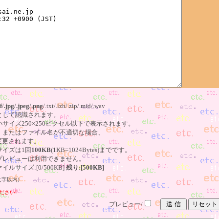
f
/
.jpg
/
.jpeg
/
.png
/.txt/.lzh/.zip/.mid/.wav
像として認識されます。
小サイズ250×250ピクセル以下で表示されます。
る、またはファイル名が不適切な場合、
更されます。
サイズは1回
100KB
(1KB=1024Bytes)までです。
はプレビューは利用できません。
ルサイズ:[0/500KB]
残り:[500KB]
文字以内)
ださい!
プレビュー/