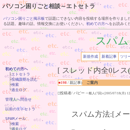
パソコン困りごと相談～エトセトラ
パソコン困りごと掲示板
で話題にできない内容を投稿する場所を作りまし
る話題。趣味の話。情報交換にお使いください。
初めての方へ
をお読みく
スパム
新規作成
新着記事
ツリ
[ スレッド内全0レス(
初めての方へ

　├
エトセトラ
　├
投稿説明を読む
■198
/ 親記事)
ご案内
　├
検索
　└
過去ログ
□投稿者/ パピー
一般人(7回)-(2005/07/18(月) 12
管理人へ問合せ
以前のエトセトラ
スパム方法:[メ
SPAMメール

　├
検索
　└
過去ログ