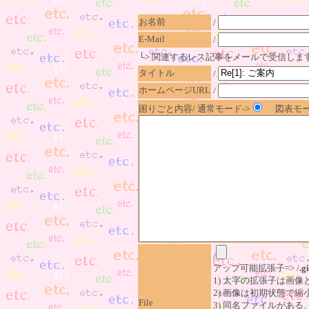
お名前
/
E-Mail
/
└> 関連するレス記事をメールで受信しま
タイトル
/
ホームページURL
/
困りごと内容/ 通常モード->
図表モー
/
アップ可能拡張子=> /
.gi
1) 太字の拡張子は画
2) 画像は初期状態で縮
File
3) 同名ファイルがあ