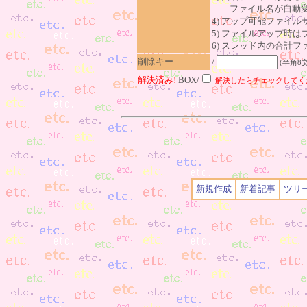
ファイル名が自動変
4) アップ可能ファイル
5) ファイルアップ時
6) スレッド内の合計ファイ
削除キー
/
(半角8
解決済み!
BOX/
解決したらチェックしてく
新規作成
新着記事
ツリ