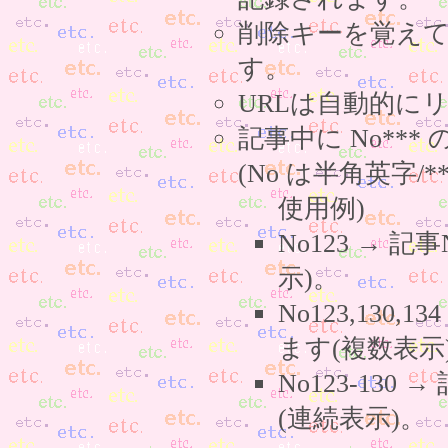
削除キーを覚え
す。
URLは自動的に
記事中に No**
(No は半角英字/*
使用例)
No123 → 
示)。
No123,130,
ます(複数表示
No123-130
(連続表示)。