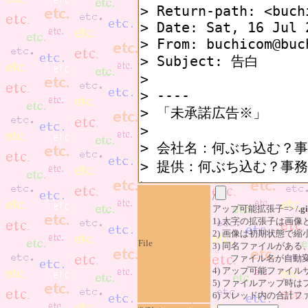
/
アップ可能拡張子=> /
.gi
1) 太字の拡張子は画
2) 画像は初期状態で縮
File
3) 同名ファイルがあ
ファイル名が自動変
4) アップ可能ファイル
5) ファイルアップ時
6) スレッド内の合計ファイ