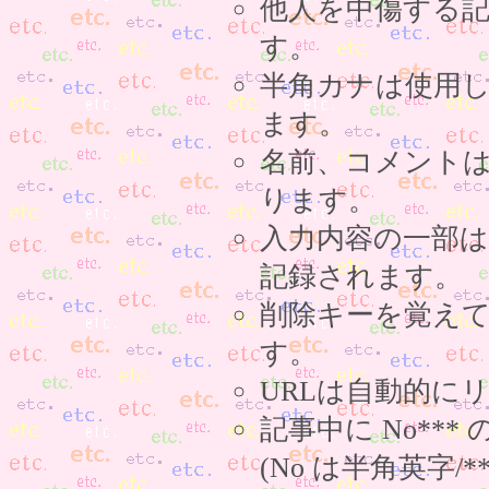
他人を中傷する
す。
半角カナは使用
ます。
名前、コメント
ります。
入力内容の一部
記録されます。
削除キーを覚え
す。
URLは自動的に
記事中に No**
(No は半角英字/*