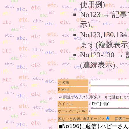
使用例)
No123 → 
示)。
No123,130,
ます(複数表示
No123-130
(連続表示)。
お名前
/
E-Mail
/
└> 関連するレス記事をメールで受信しま
タイトル
/
ホームページURL
/
困りごと内容/ 通常モード->
図表モー