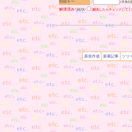
削除キー
/
(半角8
解決済み!
BOX/
解決したらチェックしてく
新規作成
新着記事
ツリ