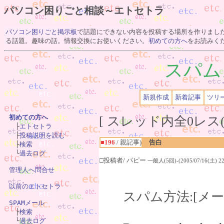
パソコン困りごと相談～エトセトラ
パソコン困りごと掲示板
で話題にできない内容を投稿する場所を作りまし
る話題。趣味の話。情報交換にお使いください。
初めての方へ
をお読みく
スパム
新規作成
新着記事
ツリ
[ スレッド内全0レス(
初めての方へ

　├
エトセトラ
　├
投稿説明を読む
■196
/ 親記事)
告白
　├
検索
　└
過去ログ
□投稿者/ パピー
一般人(5回)-(2005/07/16(土) 22
管理人へ問合せ
以前のエトセトラ
スパム方法:[メ
SPAMメール

　├
検索
　└
過去ログ