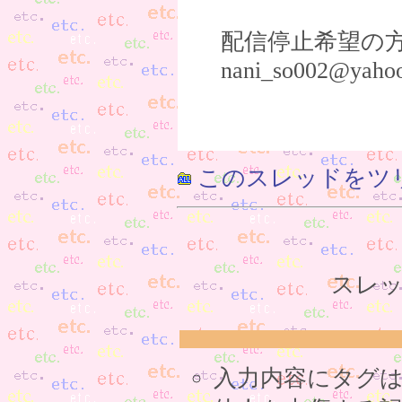
配信停止希望の
nani_so002@yahoo
このスレッドをツ
スレッ
入力内容にタグ