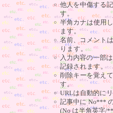
他人を中傷する
す。
半角カナは使用
ます。
名前、コメント
ります。
入力内容の一部
記録されます。
削除キーを覚え
す。
URLは自動的に
記事中に No**
(No は半角英字/*