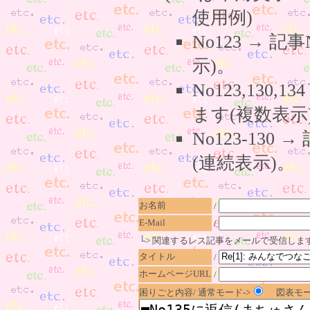
使用例)
No123 → 
示)。
No123,130,
ます(複数表示
No123-130
(連続表示)。
お名前
/
E-Mail
/
└> 関連するレス記事をメールで受信しま
タイトル
/
ホームページURL
/
困りごと内容/ 通常モード->
図表モー