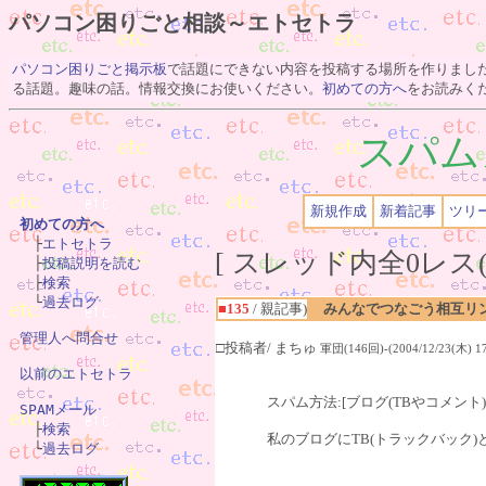
パソコン困りごと相談～エトセトラ
パソコン困りごと掲示板
で話題にできない内容を投稿する場所を作りまし
る話題。趣味の話。情報交換にお使いください。
初めての方へ
をお読みく
スパム
新規作成
新着記事
ツリ
初めての方へ

　├
エトセトラ
[ スレッド内全0レス(
　├
投稿説明を読む
　├
検索
　└
過去ログ
■135
/ 親記事)
みんなでつなごう相互リ
管理人へ問合せ
□投稿者/ まちゅ
軍団(146回)-(2004/12/23(木) 17
以前のエトセトラ
スパム方法:[ブログ(TBやコメント
SPAMメール

　├
検索
私のブログにTB(トラックバック
　└
過去ログ