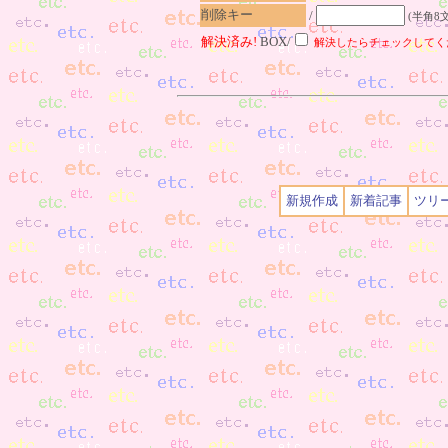
削除キー
/
(半角8
解決済み!
BOX/
解決したらチェックしてく
新規作成
新着記事
ツリ