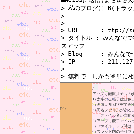
/
アップ可能拡張子=> /
.gi
1) 太字の拡張子は画
2) 画像は初期状態で縮
File
3) 同名ファイルがあ
ファイル名が自動変
4) アップ可能ファイル
5) ファイルアップ時
6) スレッド内の合計ファイ