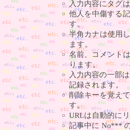
入力内容にタグ
他人を中傷する
す。
半角カナは使用
ます。
名前、コメント
ります。
入力内容の一部
記録されます。
削除キーを覚え
す。
URLは自動的に
記事中に No**