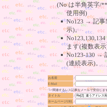
(No は半角英字/*
使用例)
No123 → 
示)。
No123,130,
ます(複数表示
No123-130
(連続表示)。
お名前
/
E-Mail
/
└> 関連するレス記事をメールで受信しま
タイトル
/
ホームページURL
/