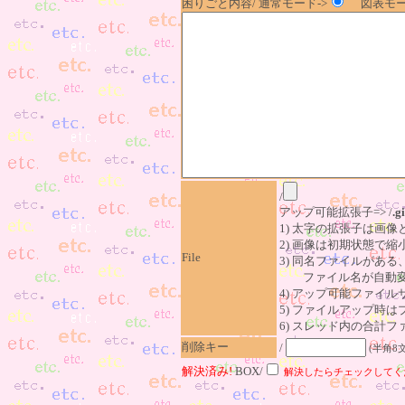
困りごと内容/ 通常モード->
図表モー
/
アップ可能拡張子=> /
.gi
1) 太字の拡張子は画
2) 画像は初期状態で縮
File
3) 同名ファイルがあ
ファイル名が自動変
4) アップ可能ファイル
5) ファイルアップ時
6) スレッド内の合計ファイ
削除キー
/
(半角8
解決済み!
BOX/
解決したらチェックしてく