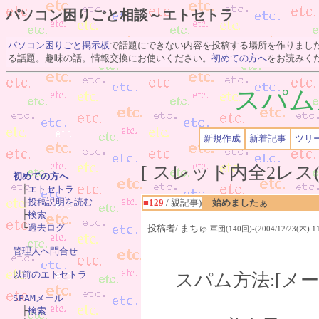
パソコン困りごと相談～エトセトラ
パソコン困りごと掲示板
で話題にできない内容を投稿する場所を作りまし
る話題。趣味の話。情報交換にお使いください。
初めての方へ
をお読みく
スパム
新規作成
新着記事
ツリ
[ スレッド内全2レス(
初めての方へ

　├
エトセトラ
　├
投稿説明を読む
■129
/ 親記事)
始めましたぁ
　├
検索
　└
過去ログ
□投稿者/ まちゅ
軍団(140回)-(2004/12/23(木) 11
管理人へ問合せ
以前のエトセトラ
スパム方法:[メ
SPAMメール

　├
検索