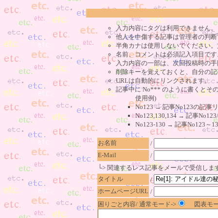
入力内容にタグは利用できません。
他人を中傷する記事は管理者の判断
半角カナは使用しないでください。
名前、コメントは必須記入項目です
入力内容の一部は、次回投稿時の手
削除キーを覚えておくと、自分の記
URLは自動的にリンクされます。
記事中に No*** のように書くとそ
使用例)
No123 → 記事No123の
No123,130,134 → 記事N
No123-130 → 記事No1
お名前
/
E-Mail
/
└> 関連するレス記事をメールで受信しま
タイトル
/
ホームページURL
/
困りごと内容/ 通常モード->
図表モー