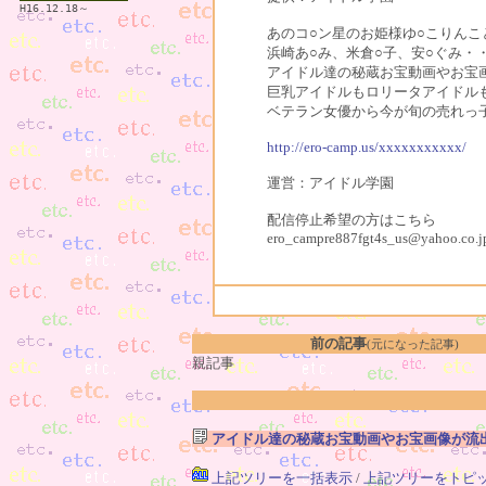
H16.12.18～
あのコ○ン星のお姫様ゆ○こりんこ
浜崎あ○み、米倉○子、安○ぐみ・・・
アイドル達の秘蔵お宝動画やお宝
巨乳アイドルもロリータアイドル
ベテラン女優から今が旬の売れっ
http://ero-camp.us/xxxxxxxxxxx/
運営：アイドル学園
配信停止希望の方はこちら
ero_campre887fgt4s_us@yahoo.co.j
前の記事
(元になった記事)
親記事
アイドル達の秘蔵お宝動画やお宝画像が流
上記ツリーを一括表示
/
上記ツリーをトピ