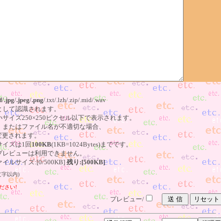
f
/
.jpg
/
.jpeg
/
.png
/.txt/.lzh/.zip/.mid/.wav
像として認識されます。
小サイズ250×250ピクセル以下で表示されます。
る、またはファイル名が不適切な場合、
更されます。
サイズは1回
100KB
(1KB=1024Bytes)までです。
はプレビューは利用できません。
ルサイズ:[0/500KB]
残り:[500KB]
文字以内)
ださい!
プレビュー/