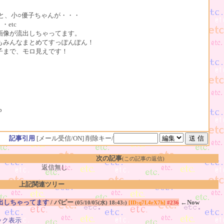
と、小○優子ちゃんが・・・
etc
画像が流出しちゃってます。
もみんなまとめてすっぽんぽん！
子まで、モロ見えです！
p
記事引用
[メール受信/ON]
削除キー/
次の記事
(この記事の返信)
返信無し
上記関連ツリー
出しちゃってます
/ パピー
←Now
(05/10/05(水) 18:43:)
[ID:q7L4rX7h]
#236
ック表示