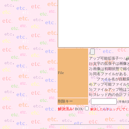
/
アップ可能拡張子=> /
.gi
1) 太字の拡張子は画
2) 画像は初期状態で縮
File
3) 同名ファイルがあ
ファイル名が自動変
4) アップ可能ファイル
5) ファイルアップ時
6) スレッド内の合計ファイ
削除キー
/
(半角8
解決済み!
BOX/
解決したらチェックしてく