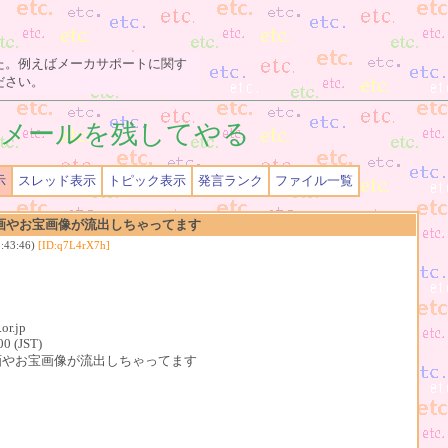
た。例えばメーカサポートに関す
ださい。
メールを残してやる
示
スレッド表示
トピック表示
発言ランク
ファイル一覧
画やお宝画像が流出しちゃってます
:43:46)
[ID:q7L4rX7h]
r.jp
00 (JST)
宝動画やお宝画像が流出しちゃってます