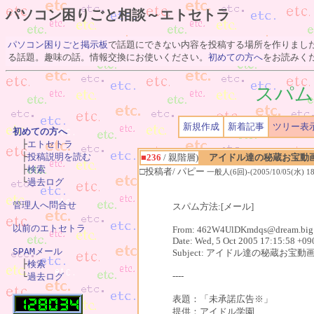
パソコン困りごと相談～エトセトラ
パソコン困りごと掲示板
で話題にできない内容を投稿する場所を作りまし
る話題。趣味の話。情報交換にお使いください。
初めての方へ
をお読みく
スパム
新規作成
新着記事
ツリー表
初めての方へ

　├
エトセトラ
　├
投稿説明を読む
■236
/ 親階層)
アイドル達の秘蔵お宝動
　├
検索
□投稿者/ パピー
一般人(6回)-(2005/10/05(水) 18
　└
過去ログ
管理人へ問合せ
スパム方法:[メール]
以前のエトセトラ
From: 462W4UlDKmdqs@dream.big.o
Date: Wed, 5 Oct 2005 17:15:58 +09
SPAMメール
Subject: アイドル達の秘蔵お

　├
検索
----
　└
過去ログ
表題：「未承諾広告※」
提供：アイドル学園