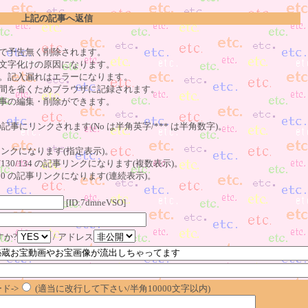
上記の記事へ返信
で予告無く削除されます。
文字化けの原因になります。
。記入漏れはエラーになります。
間を省くためブラウザに記録されます。
事の編集・削除ができます。
の記事にリンクされます(No は半角英字/*** は半角数字)。
記事リンクになります(指定表示)。
o123/130/134 の記事リンクになります(複数表示)。
23～130 の記事リンクになります(連続表示)。
[ID:7dmneVSO]
すか?
/ アドレス
ド->
(適当に改行して下さい/半角10000文字以内)