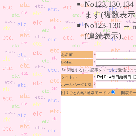
No123,130,
ます(複数表示
No123-130
(連続表示)。
お名前
/
E-Mail
/
└> 関連するレス記事をメールで受信しま
タイトル
/
ホームページURL
/
困りごと内容/ 通常モード->
図表モー