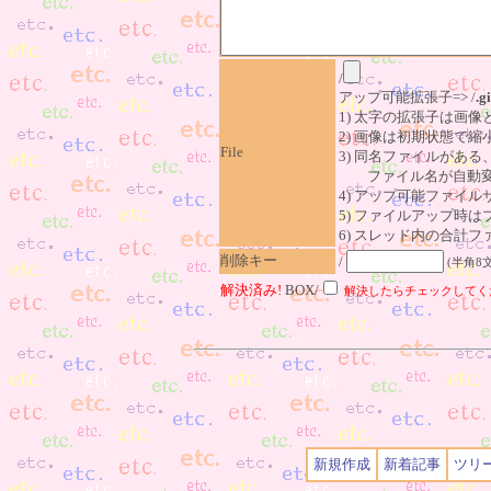
/
アップ可能拡張子=> /
.gi
1) 太字の拡張子は画
2) 画像は初期状態で縮
File
3) 同名ファイルがあ
ファイル名が自動変
4) アップ可能ファイル
5) ファイルアップ時
6) スレッド内の合計ファイ
削除キー
/
(半角8
解決済み!
BOX/
解決したらチェックしてく
新規作成
新着記事
ツリ