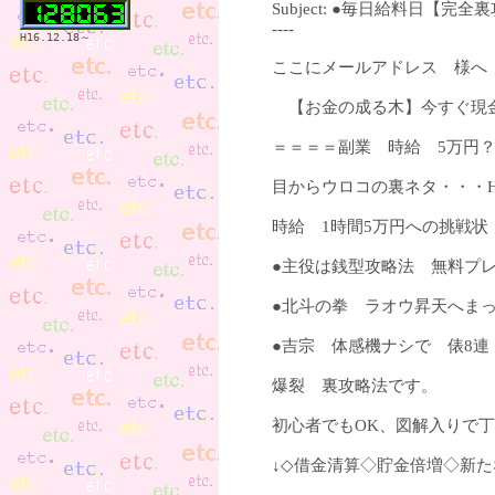
Subject: ●毎日給料日【完全
----
H16.12.18～
ここにメールアドレス 様へ
【お金の成る木】今すぐ現
＝＝＝＝副業 時給 5万円
目からウロコの裏ネタ・・・
時給 1時間5万円への挑戦状
●主役は銭型攻略法 無料プ
●北斗の拳 ラオウ昇天へま
●吉宗 体感機ナシで 俵8連
爆裂 裏攻略法です。
初心者でもOK、図解入りで
↓◇借金清算◇貯金倍増◇新た