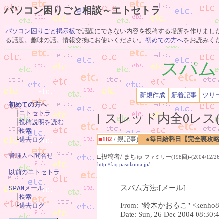
パソコン困りごと相談～エトセトラ
パソコン困りごと掲示板
で話題にできない内容を投稿する場所を作りまし
る話題。趣味の話。情報交換にお使いください。
初めての方へ
をお読みく
スパム
新規作成
新着記事
ツリ
初めての方へ

　├
エトセトラ
[ スレッド内全0レス(
　├
投稿説明を読む
　├
検索
■182
/ 親記事)
●毎日給料日【完全裏攻
　└
過去ログ
管理人へ問合せ
□投稿者/ まちゅ
ファミリー(198回)-(2004/12/26(
http://faq.pasokoma.jp/
以前のエトセトラ
スパム方法:[メール]
SPAMメール

　├
検索
From: "鈴木かおるこ" <kenho8@
　└
過去ログ
Date: Sun, 26 Dec 2004 08:30: