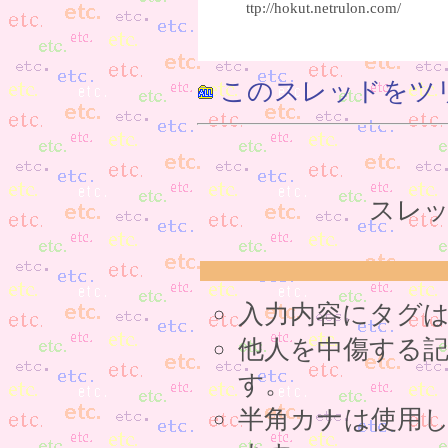
ttp://hokut.netrulon.com/
このスレッドをツ
スレッ
入力内容にタグ
他人を中傷する
す。
半角カナは使用