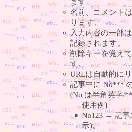
ます。
名前、コメント
ります。
入力内容の一部
記録されます。
削除キーを覚え
す。
URLは自動的に
記事中に No**
(No は半角英字/*
使用例)
No123 → 
示)。