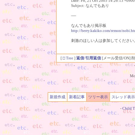
Date: Fri, 21 Oct 2005 14:26:13 +0900
Subject: なんでもあり
----
なんでもあり掲示板
http://berry.kakiko.com/remon/nobi.h
刺激のほしい人は参加してください
[
□ Tree
]
返信
/
引用返信
[メール受信/ON]
削
Mo
新規作成
新着記事
ツリー表示
スレッド表示
-
Child T