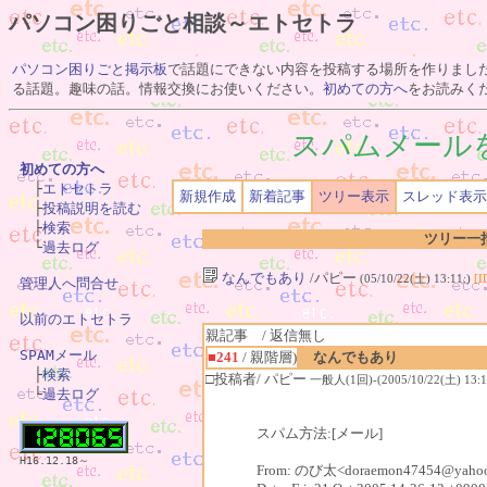
パソコン困りごと相談～エトセトラ
パソコン困りごと掲示板
で話題にできない内容を投稿する場所を作りまし
る話題。趣味の話。情報交換にお使いください。
初めての方へ
をお読みく
スパムメール
初めての方へ

　├
エトセトラ
新規作成
新着記事
ツリー表示
スレッド表示
　├
投稿説明を読む
　├
検索
ツリー一
　└
過去ログ
なんでもあり
/パピー
(05/10/22(土) 13:11:)
[I
管理人へ問合せ
以前のエトセトラ
親記事 / 返信無し
SPAMメール
■241
/ 親階層)
なんでもあり

　├
検索
□投稿者/ パピー
一般人(1回)-(2005/10/22(土) 13:1
　└
過去ログ
スパム方法:[メール]
H16.12.18～
From: のび太<doraemon47454@yahoo.