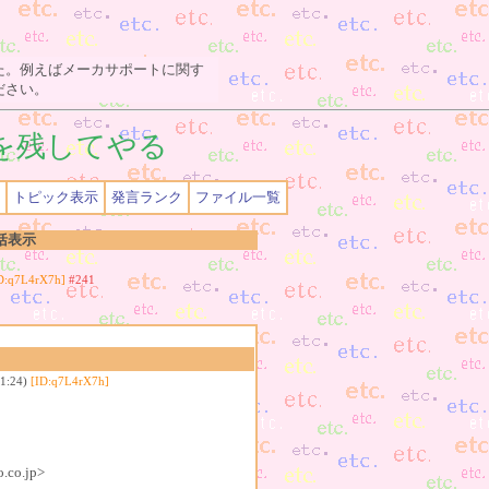
た。例えばメーカサポートに関す
ださい。
を残してやる
トピック表示
発言ランク
ファイル一覧
括表示
D:q7L4rX7h]
#241
1:24)
[ID:q7L4rX7h]
co.jp>