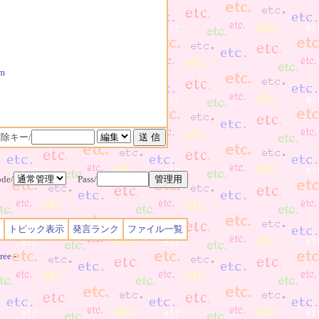
tm
。
除キー/
de/
Pass/
トピック表示
発言ランク
ファイル一覧
ree
-