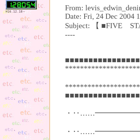
From: levis_edwin_den
H16.12.18～
Date: Fri, 24 Dec 2004 
Subject: 【 ■FIV
----
■■■■■■■■■■■■■■■■
********************
お薦めサ
********************
■■■■■■■■■■■■■■■■
・‥……━━━━━━
FIVE STA
・‥……━━━━━━