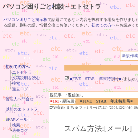
パソコン困りごと相談～エトセトラ
パソコン困りごと掲示板
で話題にできない内容を投稿する場所を作りまし
る話題。趣味の話。情報交換にお使いください。
初めての方へ
をお読みく
新規作成
初めての方へ

　├
エトセトラ
　├
投稿説明を読む
■FIVE STAR 年末特別号■
/まちゅ
　├
検索
　└
過去ログ
親記事 / 返信無し
管理人へ問合せ
■161
/ 親階層)
■FIVE STAR 年末特別号■
□投稿者/ まちゅ
ファミリー(171回)-(2004/12/24(金) 19:
以前のエトセトラ
SPAMメール

　├
検索
スパム方法:[メール
　└
過去ログ