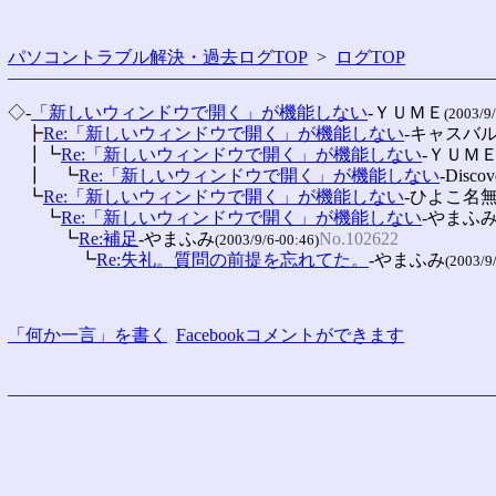
パソコントラブル解決・過去ログTOP
>
ログTOP
◇-
「新しいウィンドウで開く」が機能しない
-ＹＵＭＥ
(2003/9/
　┣
Re:「新しいウィンドウで開く」が機能しない
-キャスバ
　┃┗
Re:「新しいウィンドウで開く」が機能しない
-ＹＵＭ
　┃　┗
Re:「新しいウィンドウで開く」が機能しない
-Discov
　┗
Re:「新しいウィンドウで開く」が機能しない
-ひよこ名
　　┗
Re:「新しいウィンドウで開く」が機能しない
-やまふ
　　　┗
Re:補足
-やまふみ
No.102622
(2003/9/6-00:46)
　　　　┗
Re:失礼。質問の前提を忘れてた。
-やまふみ
(2003/9
「何か一言」を書く
Facebookコメントができます